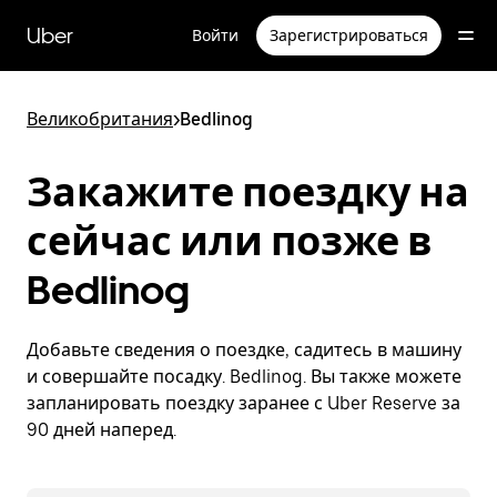
Пропустить
и
Uber
Войти
Зарегистрироваться
перейти
к
основному
содержимому
Великобритания
>
Bedlinog
Закажите поездку на
сейчас или позже в
Bedlinog
Добавьте сведения о поездке, садитесь в машину
и совершайте посадку. Bedlinog. Вы также можете
запланировать поездку заранее с Uber Reserve за
90 дней наперед.