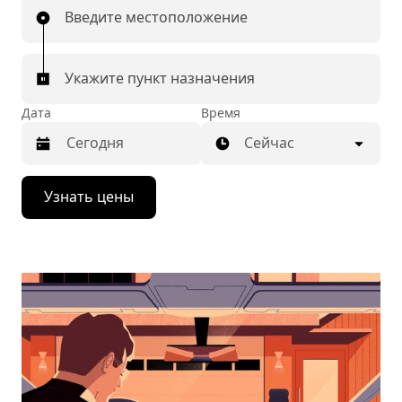
Введите местоположение
Укажите пункт назначения
Дата
Время
Сейчас
Нажмите
Узнать цены
стрелку
вниз,
чтобы
перейти
к
календарю
и
выбрать
дату.
Чтобы
закрыть
календарь,
нажмите