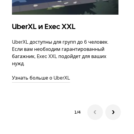
UberXL и Exec XXL
Гр
UberXL доступны для групп до 6 человек.
Когд
Если вам необходим гарантированный
семь
багажник, Exec XXL подойдет для ваших
выбр
нужд.
назн
Узнать больше о UberXL
Узна
1/4