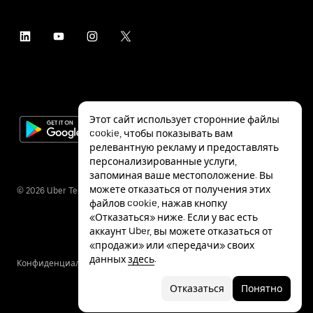
Этот сайт использует сторонние файлы
cookie, чтобы показывать вам
релевантную рекламу и предоставлять
персонализированные услуги,
запоминая ваше местоположение. Вы
можете отказаться от получения этих
©
2026
Uber Technologies Inc.
файлов cookie, нажав кнопку
«Отказаться» ниже. Если у вас есть
аккаунт Uber, вы можете отказаться от
«продажи» или «передачи» своих
данных
здесь
.
Конфиденциальность
Специальные
Условия
возможности
Отказаться
Понятно