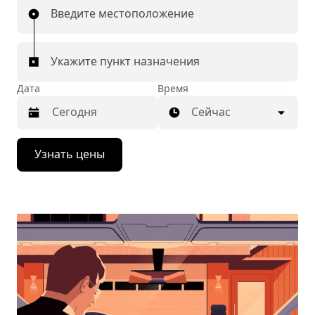
Введите местоположение
Укажите пункт назначения
Дата
Время
Сейчас
Нажмите
Узнать цены
стрелку
вниз,
чтобы
перейти
к
календарю
и
выбрать
дату.
Чтобы
закрыть
календарь,
нажмите