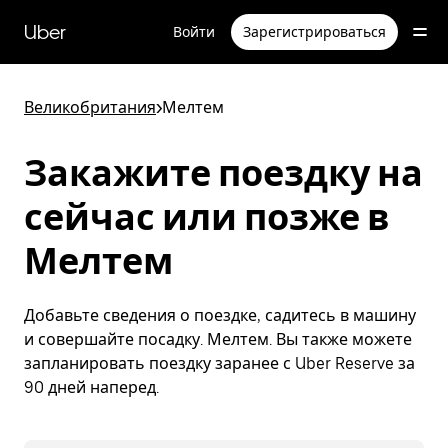
Пропустить
и
Uber
Войти
Зарегистрироваться
перейти
к
основному
содержимому
Великобритания
>
Мелтем
Закажите поездку на
сейчас или позже в
Мелтем
Добавьте сведения о поездке, садитесь в машину
и совершайте посадку. Мелтем. Вы также можете
запланировать поездку заранее с Uber Reserve за
90 дней наперед.