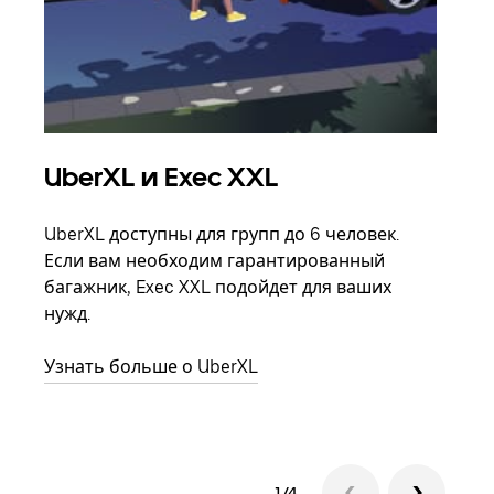
UberXL и Exec XXL
Гр
UberXL доступны для групп до 6 человек.
Когд
Если вам необходим гарантированный
семь
багажник, Exec XXL подойдет для ваших
выбр
нужд.
назн
Узнать больше о UberXL
Узна
1/4