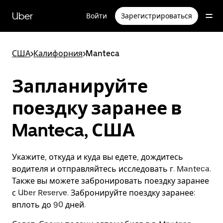
Пропустить
и
Uber
Войти
Зарегистрироваться
перейти
к
основному
содержимому
США
>
Калифорния
>
Manteca
Запланируйте
поездку заранее в
Manteca, США
Укажите, откуда и куда вы едете, дождитесь
водителя и отправляйтесь исследовать г. Manteca.
Также вы можете забронировать поездку заранее
с Uber Reserve. Забронируйте поездку заранее:
вплоть до 90 дней.