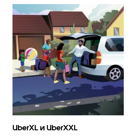
UberXL и UberXXL
Гр