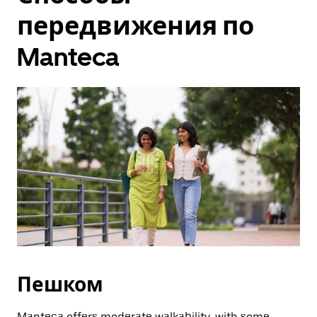
передвижения по
Manteca
Пешком
Manteca offers moderate walkability, with some