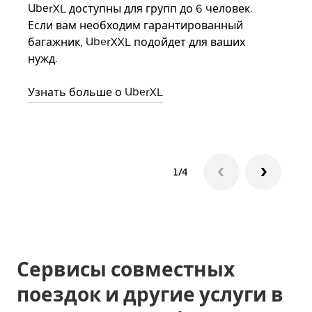
UberXL доступны для групп до 6 человек.
Когд
Если вам необходим гарантированный
семь
багажник, UberXXL подойдет для ваших
выбр
нужд.
назн
Узнать больше о UberXL
Узна
1/4
Сервисы совместных
поездок и другие услуги в