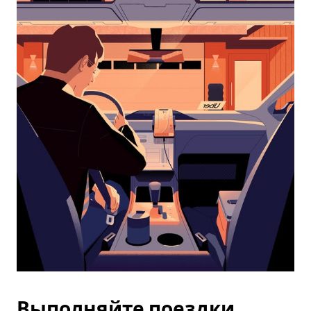
календарю
и
выбрать
дату.
Чтобы
закрыть
календарь,
нажмите
Esc.
Выполняйте поездки,