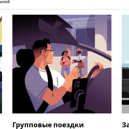
билей
Групповые поездки
З