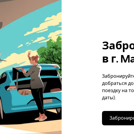
Забр
в г. M
Забронируйте 
добраться до
поездку на т
даты).
Заброниро