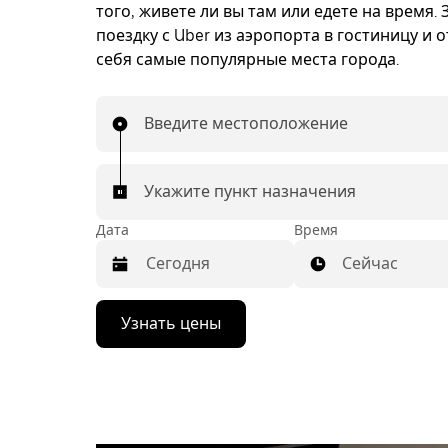
того, живете ли вы там или едете на время.
поездку с Uber из аэропорта в гостиницу и 
себя самые популярные места города.
Введите местоположение
Укажите пункт назначения
Дата
Время
Сейчас
Нажмите
Узнать цены
стрелку
вниз,
чтобы
перейти
к
календарю
и