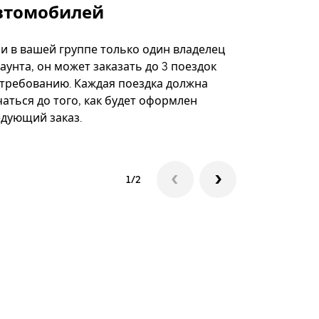
втомобилей
Вариант по
некоторых 
ли в вашей группе только один владелец
определённ
аунта, он может заказать до 3 поездок
мероприяти
 требованию. Каждая поездка должна
аться до того, как будет оформлен
Посмотреть
едующий заказ.
1/2