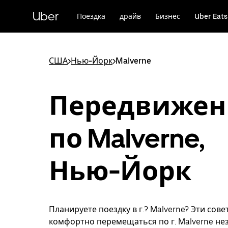
Пропустить
и
Uber
Поездка
драйв
Бизнес
Uber Eats
перейти
к
основному
содержимому
США
>
Нью-Йорк
>
Malverne
Передвижен
по Malverne,
Нью-Йорк
Планируете поездку в г.? Malverne? Эти сов
комфортно перемещаться по г. Malverne не