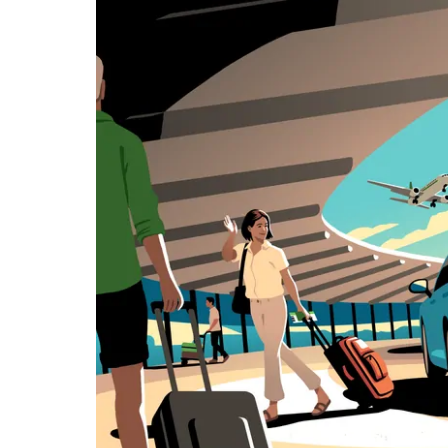
выбрать
дату.
Чтобы
закрыть
календарь,
нажмите
Esc.