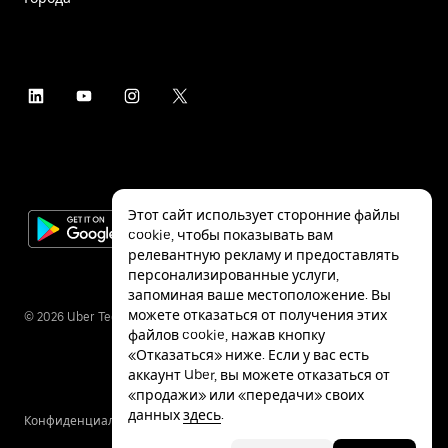
Этот сайт использует сторонние файлы
cookie, чтобы показывать вам
релевантную рекламу и предоставлять
персонализированные услуги,
запоминая ваше местоположение. Вы
можете отказаться от получения этих
©
2026
Uber Technologies Inc.
файлов cookie, нажав кнопку
«Отказаться» ниже. Если у вас есть
аккаунт Uber, вы можете отказаться от
«продажи» или «передачи» своих
данных
здесь
.
Конфиденциальность
Специальные
Условия
возможности