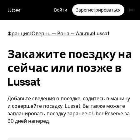
Пропустить
и
Uber
Войти
Зарегистрироваться
перейти
к
основному
содержимому
Франция
>
Овернь — Рона — Альпы
>
Lussat
Закажите поездку на
сейчас или позже в
Lussat
Добавьте сведения о поездке, садитесь в машину
и совершайте посадку. Lussat. Вы также можете
запланировать поездку заранее с Uber Reserve за
90 дней наперед.