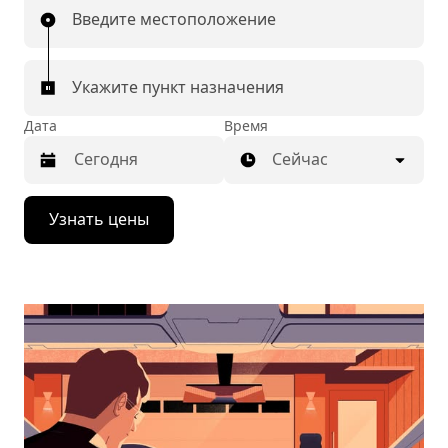
Введите местоположение
Укажите пункт назначения
Дата
Время
Сейчас
Нажмите
Узнать цены
стрелку
вниз,
чтобы
перейти
к
календарю
и
выбрать
дату.
Чтобы
закрыть
календарь,
нажмите