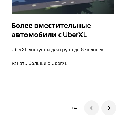
Более вместительные
Гр
автомобили с UberXL
Когд
семь
UberXL доступны для групп до 6 человек.
выбр
назн
Узнать больше о UberXL
Узна
1/4