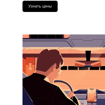
Нажмите
Узнать цены
стрелку
вниз,
чтобы
перейти
к
календарю
и
выбрать
дату.
Чтобы
закрыть
календарь,
нажмите
Esc.