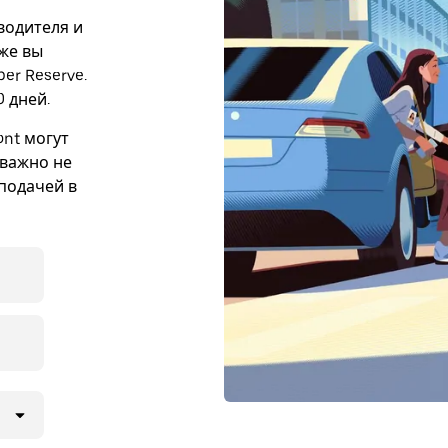
 водителя и
кже вы
er Reserve.
 дней.
nt могут
 важно не
подачей в