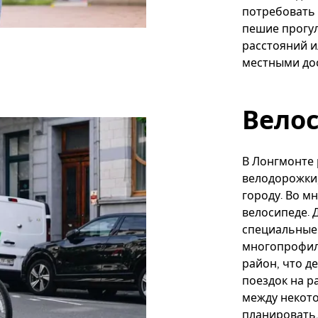
потребовать 
пешие прогул
расстояний и
местными до
Вело
В Лонгмонте
велодорожки
городу. Во м
велосипеде. 
специальные
многопрофил
район, что д
поездок на ра
между некот
планировать,