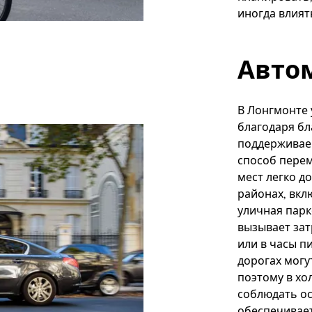
иногда влият
Авто
В Лонгмонте 
благодаря б
поддерживае
способ перем
мест легко д
районах, вкл
уличная парк
вызывает зат
или в часы п
дорогах могу
поэтому в хо
соблюдать ос
обеспечивает