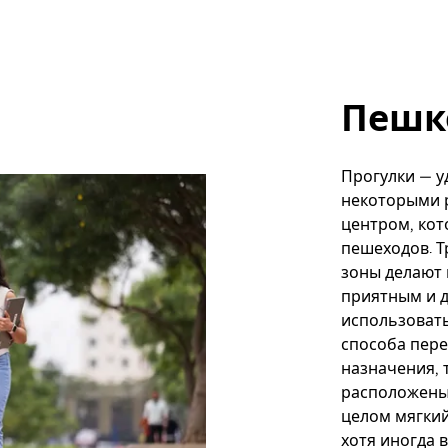
Пешк
Прогулки — у
некоторыми р
центром, кот
пешеходов. Т
зоны делают
приятным и 
использовать
способа пере
назначения, 
расположены 
целом мягкий
хотя иногда 