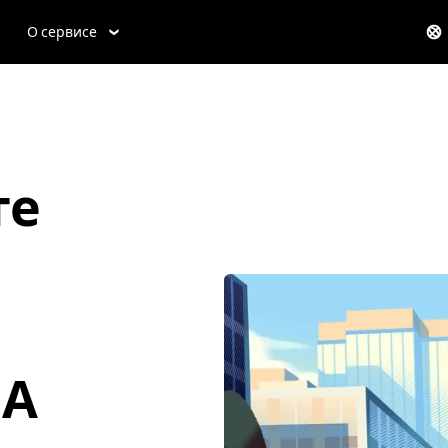
О сервисе
те
ША