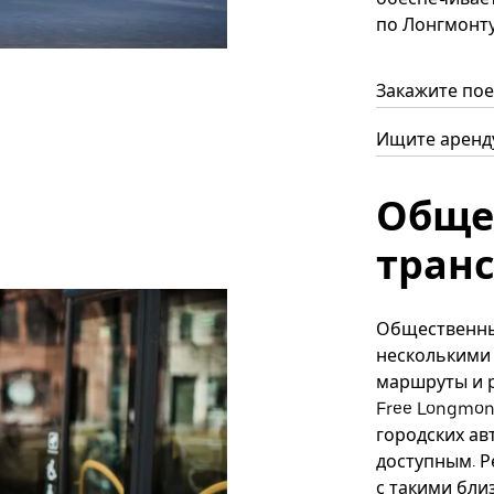
по Лонгмонту
Закажите пое
Ищите аренду
Обще
тран
Общественны
несколькими
маршруты и 
Free Longmon
городских ав
доступным. 
с такими бли