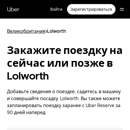
Пропустить
и
Uber
Войти
Зарегистрироваться
перейти
к
основному
содержимому
Великобритания
>
Lolworth
Закажите поездку на
сейчас или позже в
Lolworth
Добавьте сведения о поездке, садитесь в машину
и совершайте посадку. Lolworth. Вы также можете
запланировать поездку заранее с Uber Reserve за
90 дней наперед.