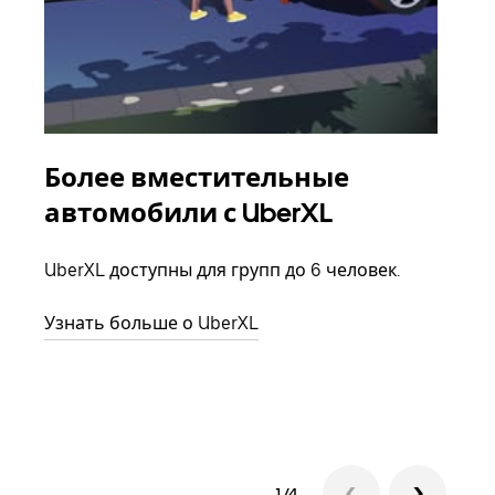
Более вместительные
Гр
автомобили с UberXL
Когд
семь
UberXL доступны для групп до 6 человек.
выбр
назн
Узнать больше о UberXL
Узна
1/4