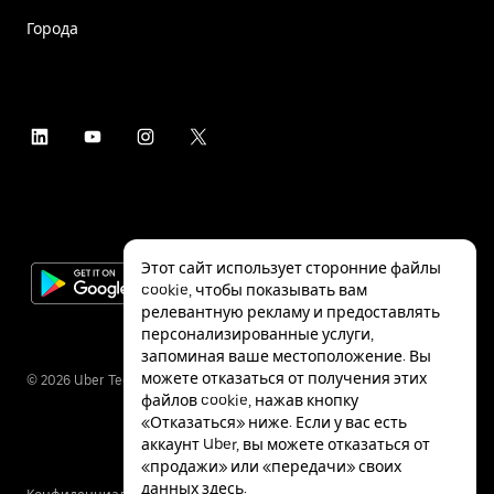
Города
Этот сайт использует сторонние файлы
cookie, чтобы показывать вам
релевантную рекламу и предоставлять
персонализированные услуги,
запоминая ваше местоположение. Вы
можете отказаться от получения этих
©
2026
Uber Technologies Inc.
файлов cookie, нажав кнопку
«Отказаться» ниже. Если у вас есть
аккаунт Uber, вы можете отказаться от
«продажи» или «передачи» своих
данных
здесь
.