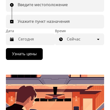
Введите местоположение
Укажите пункт назначения
Дата
Время
Сейчас
Нажмите
Узнать цены
стрелку
вниз,
чтобы
перейти
к
календарю
и
выбрать
дату.
Чтобы
закрыть
календарь,
нажмите