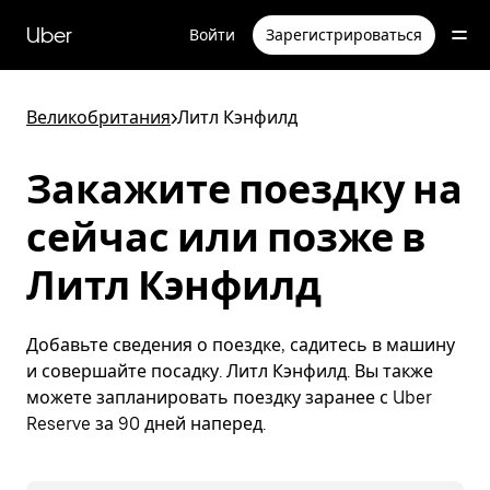
Пропустить
и
Uber
Войти
Зарегистрироваться
перейти
к
основному
содержимому
Великобритания
>
Литл Кэнфилд
Закажите поездку на
сейчас или позже в
Литл Кэнфилд
Добавьте сведения о поездке, садитесь в машину
и совершайте посадку. Литл Кэнфилд. Вы также
можете запланировать поездку заранее с Uber
Reserve за 90 дней наперед.