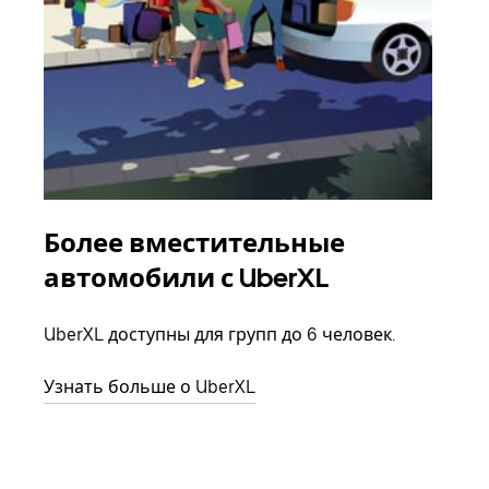
Более вместительные
Гр
автомобили с UberXL
Когд
семь
UberXL доступны для групп до 6 человек.
выбр
назн
Узнать больше о UberXL
Узна