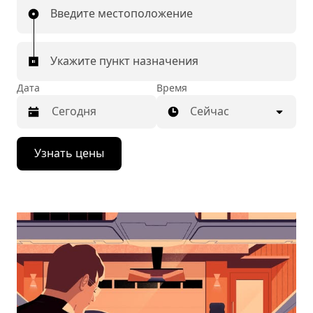
Введите местоположение
Укажите пункт назначения
Дата
Время
Сейчас
Нажмите
Узнать цены
стрелку
вниз,
чтобы
перейти
к
календарю
и
выбрать
дату.
Чтобы
закрыть
календарь,
нажмите