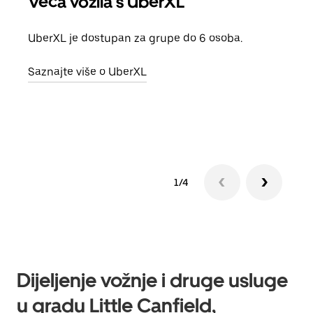
Veća vozila s UberXL
Gr
UberXL je dostupan za grupe do 6 osoba.
Kada 
grup
Saznajte više o UberXL
vlast
Sazn
1/4
Dijeljenje vožnje i druge usluge
u gradu Little Canfield,