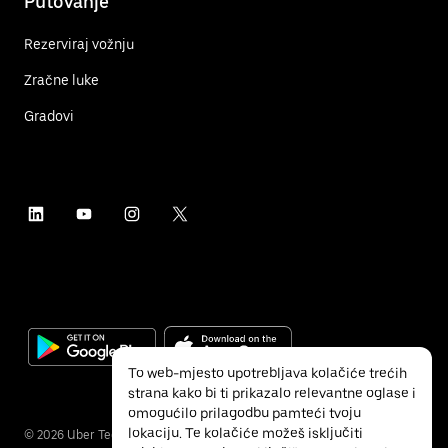
Putovanje
Rezerviraj vožnju
Zračne luke
Gradovi
To web-mjesto upotrebljava kolačiće trećih
strana kako bi ti prikazalo relevantne oglase i
omogućilo prilagodbu pamteći tvoju
lokaciju. Te kolačiće možeš isključiti
©
2026
Uber Technologies Inc.