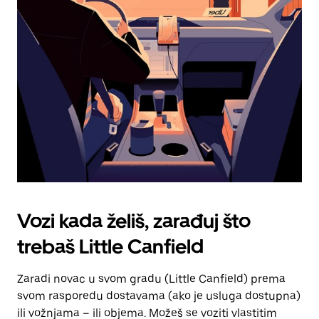
tipku
escape
za
zatvaranje
kalendara.
Vozi kada želiš, zarađuj što
trebaš Little Canfield
Zaradi novac u svom gradu (Little Canfield) prema
svom rasporedu dostavama (ako je usluga dostupna)
ili vožnjama – ili objema. Možeš se voziti vlastitim