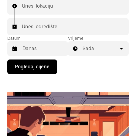
Unesi lokaciju
Unesi odredište
Datum
Vrijeme
Sada
Pritisni
Pogledaj cijene
tipku
sa
strelicom
prema
dolje
za
interakciju
s
kalendarom
i
odaberi
datum.
Pritisni