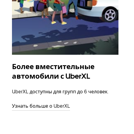
Более вместительные
Гр
автомобили с UberXL
Когд
семь
UberXL доступны для групп до 6 человек.
выбр
назн
Узнать больше о UberXL
Узна