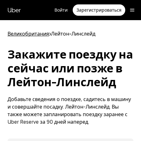
Пропустить
и
Uber
Войти
Зарегистрироваться
перейти
к
основному
содержимому
Великобритания
>
Лейтон-Линслейд
Закажите поездку на
сейчас или позже в
Лейтон-Линслейд
Добавьте сведения о поездке, садитесь в машину
и совершайте посадку. Лейтон-Линслейд. Вы
также можете запланировать поездку заранее с
Uber Reserve за 90 дней наперед.