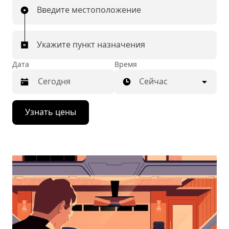
Введите местоположение
Укажите пункт назначения
Дата
Время
Сейчас
Нажмите
Узнать цены
стрелку
вниз,
чтобы
перейти
к
календарю
и
выбрать
дату.
Чтобы
закрыть
календарь,
нажмите