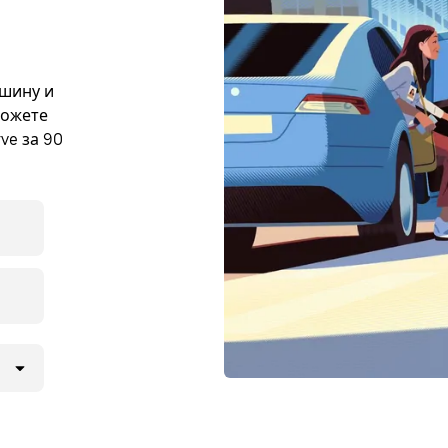
ашину и
можете
ve за 90