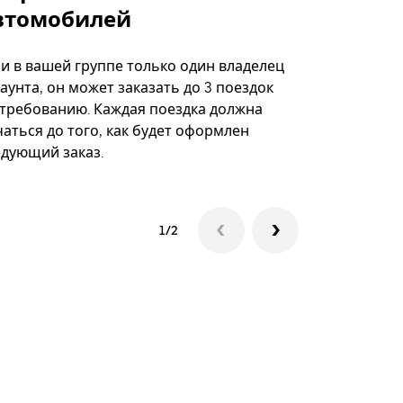
втомобилей
Вариант по
некоторых 
ли в вашей группе только один владелец
определённ
аунта, он может заказать до 3 поездок
мероприяти
 требованию. Каждая поездка должна
аться до того, как будет оформлен
Посмотреть
едующий заказ.
1/2