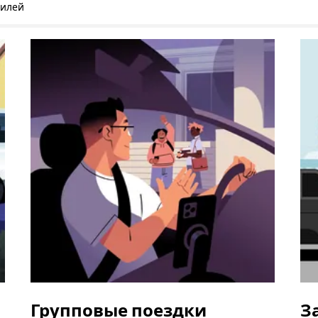
билей
Групповые поездки
З