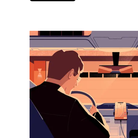
вниз,
чтобы
перейти
к
календарю
и
выбрать
дату.
Чтобы
закрыть
календарь,
нажмите
Esc.