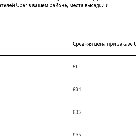
елей Uber в вашем районе, места высадки и
Средняя цена при заказе 
£11
£34
£33
£55