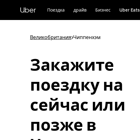
Пропустить
и
Uber
Поездка
драйв
Бизнес
Uber Eats
перейти
к
основному
содержимому
Великобритания
>
Чиппенхэм
Закажите
поездку на
сейчас или
позже в