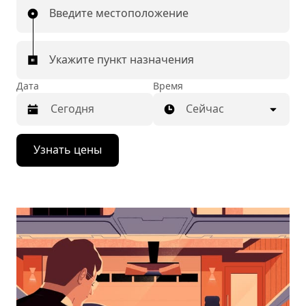
Введите местоположение
Укажите пункт назначения
Дата
Время
Сейчас
Нажмите
Узнать цены
стрелку
вниз,
чтобы
перейти
к
календарю
и
выбрать
дату.
Чтобы
закрыть
календарь,
нажмите