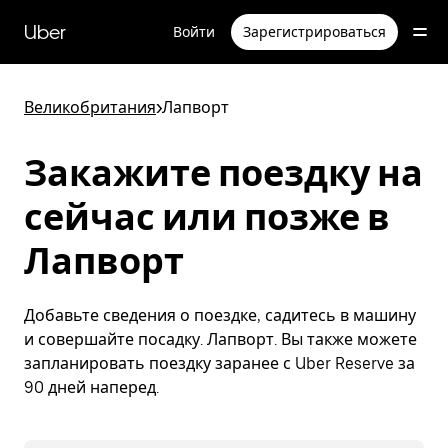
Пропустить
и
Uber
Войти
Зарегистрироваться
перейти
к
основному
содержимому
Великобритания
>
Лапворт
Закажите поездку на
сейчас или позже в
Лапворт
Добавьте сведения о поездке, садитесь в машину
и совершайте посадку. Лапворт. Вы также можете
запланировать поездку заранее с Uber Reserve за
90 дней наперед.