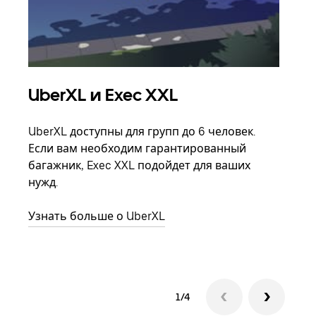
UberXL и Exec XXL
Гр
UberXL доступны для групп до 6 человек.
Когд
Если вам необходим гарантированный
семь
багажник, Exec XXL подойдет для ваших
выбр
нужд.
назн
Узнать больше о UberXL
Узна
1/4