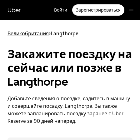
Пропустить
и
Uber
Войти
Зарегистрироваться
перейти
к
основному
содержимому
Великобритания
>
Langthorpe
Закажите поездку на
сейчас или позже в
Langthorpe
Добавьте сведения о поездке, садитесь в машину
и совершайте посадку. Langthorpe. Вы также
можете запланировать поездку заранее с Uber
Reserve за 90 дней наперед.