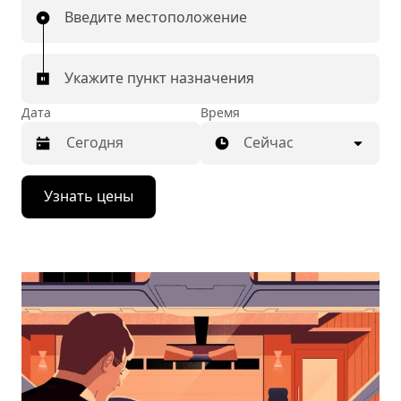
Введите местоположение
Укажите пункт назначения
Дата
Время
Сейчас
Нажмите
Узнать цены
стрелку
вниз,
чтобы
перейти
к
календарю
и
выбрать
дату.
Чтобы
закрыть
календарь,
нажмите