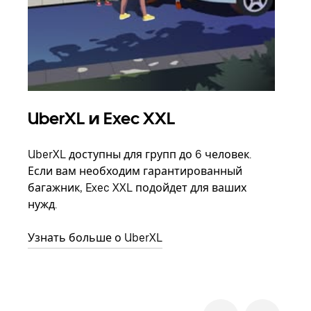
UberXL и Exec XXL
Гр
UberXL доступны для групп до 6 человек.
Когд
Если вам необходим гарантированный
семь
багажник, Exec XXL подойдет для ваших
выбр
нужд.
назн
Узнать больше о UberXL
Узна