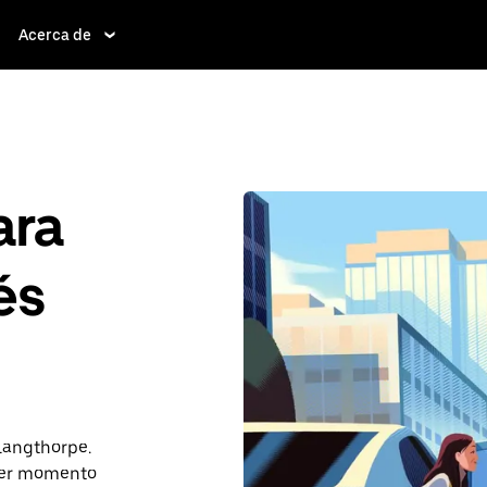
Acerca de
ara
és
 Langthorpe.
ier momento