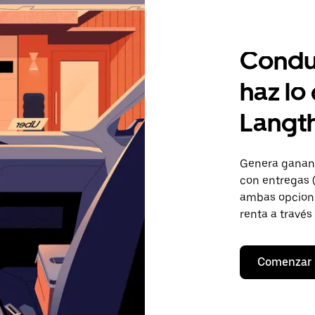
Condu
haz lo
Langt
Genera gananc
con entregas (
ambas opcione
renta a través
Comenzar