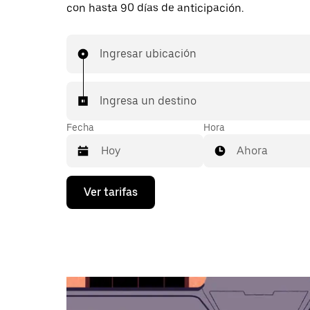
con hasta 90 días de anticipación.
Ingresar ubicación
Ingresa un destino
Fecha
Hora
Ahora
Presiona
Ver tarifas
la
flecha
hacia
abajo
para
interactuar
con
el
calendario
y