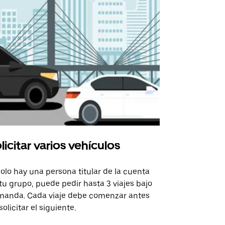
licitar varios vehículos
Uber Shu
solo hay una persona titular de la cuenta
La opción de
tu grupo, puede pedir hasta 3 viajes bajo
rutas selecc
anda. Cada viaje debe comenzar antes
sedes de ev
solicitar el siguiente.
Consulta la 