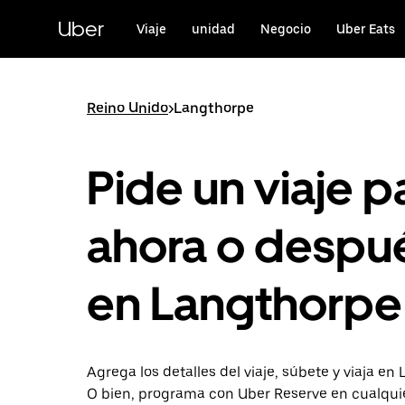
Saltar
al
Uber
Viaje
unidad
Negocio
Uber Eats
contenido
principal
Reino Unido
>
Langthorpe
Pide un viaje p
ahora o despu
en Langthorpe
Agrega los detalles del viaje, súbete y viaja en
O bien, programa con Uber Reserve en cualqu