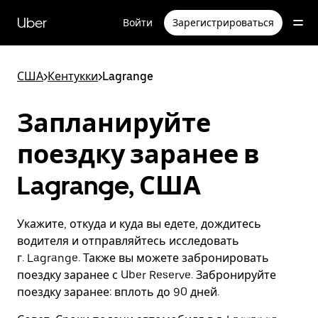
Пропустить
и
Uber
Войти
Зарегистрироваться
перейти
к
основному
содержимому
США
>
Кентукки
>
Lagrange
Запланируйте
поездку заранее в
Lagrange, США
Укажите, откуда и куда вы едете, дождитесь
водителя и отправляйтесь исследовать
г. Lagrange. Также вы можете забронировать
поездку заранее с Uber Reserve. Забронируйте
поездку заранее: вплоть до 90 дней.