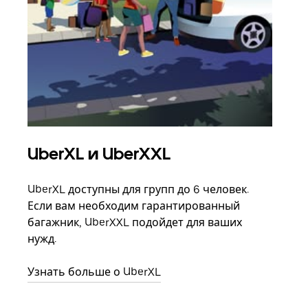
UberXL и UberXXL
Гр
UberXL доступны для групп до 6 человек.
Когд
Если вам необходим гарантированный
семь
багажник, UberXXL подойдет для ваших
выбр
нужд.
назн
Узнать больше о UberXL
Узна