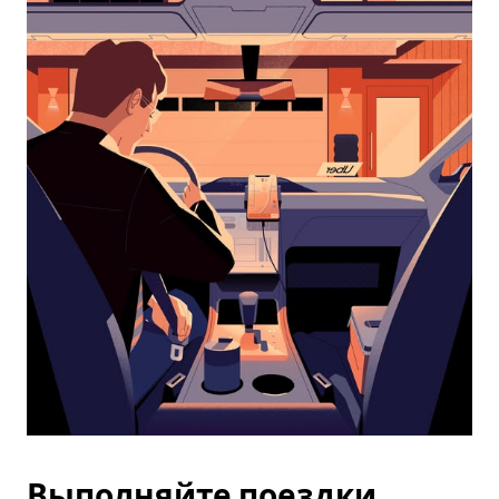
календарю
и
выбрать
дату.
Чтобы
закрыть
календарь,
нажмите
Esc.
Выполняйте поездки,