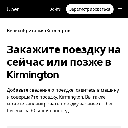
Пропустить
и
Uber
Войти
Зарегистрироваться
перейти
к
основному
содержимому
Великобритания
>
Kirmington
Закажите поездку на
сейчас или позже в
Kirmington
Добавьте сведения о поездке, садитесь в машину
и совершайте посадку. Kirmington. Вы также
можете запланировать поездку заранее с Uber
Reserve за 90 дней наперед.