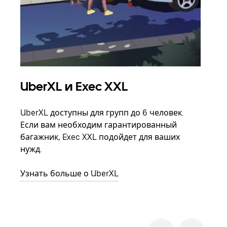
UberXL и Exec XXL
Гр
UberXL доступны для групп до 6 человек.
Когд
Если вам необходим гарантированный
семь
багажник, Exec XXL подойдет для ваших
выбр
нужд.
назн
Узнать больше о UberXL
Узна