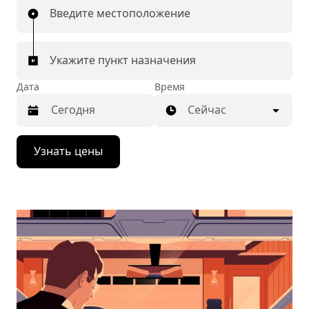
Введите местоположение
Укажите пункт назначения
Дата
Время
Сейчас
Нажмите
Узнать цены
стрелку
вниз,
чтобы
перейти
к
календарю
и
выбрать
дату.
Чтобы
закрыть
календарь,
нажмите