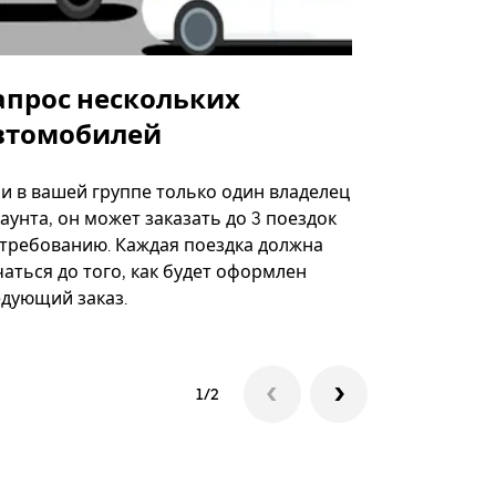
апрос нескольких
Uber Shu
втомобилей
Вариант по
некоторых 
ли в вашей группе только один владелец
определённ
аунта, он может заказать до 3 поездок
мероприяти
 требованию. Каждая поездка должна
аться до того, как будет оформлен
Посмотреть
едующий заказ.
1/2