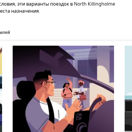
овия, эти варианты поездок в North Killingholme
еста назначения.
билей