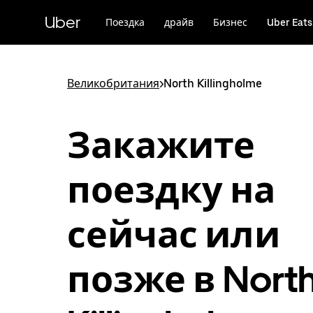
Пропустить
и
Uber
Поездка
драйв
Бизнес
Uber Eats
перейти
к
основному
содержимому
Великобритания
>
North Killingholme
Закажите
поездку на
сейчас или
позже в Nort