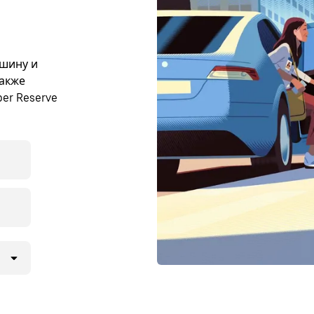
ашину и
также
er Reserve