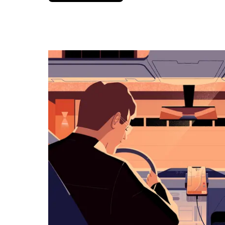
вниз,
чтобы
перейти
к
календарю
и
выбрать
дату.
Чтобы
закрыть
календарь,
нажмите
Esc.