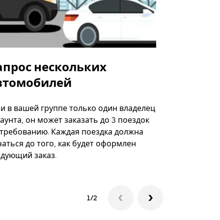
апрос нескольких
Uber Shu
втомобилей
Вариант по
некоторых 
ли в вашей группе только один владелец
определённ
аунта, он может заказать до 3 поездок
мероприяти
 требованию. Каждая поездка должна
аться до того, как будет оформлен
Посмотреть
едующий заказ.
1/2