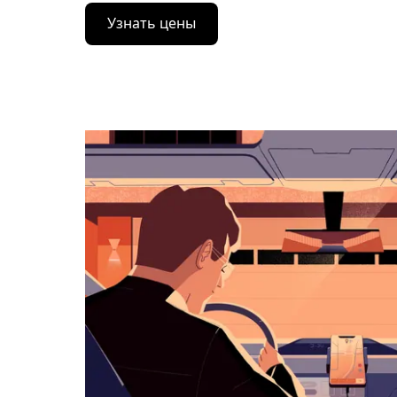
Нажмите
Узнать цены
стрелку
вниз,
чтобы
перейти
к
календарю
и
выбрать
дату.
Чтобы
закрыть
календарь,
нажмите
Esc.