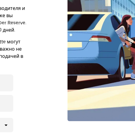
 водителя и
кже вы
er Reserve.
 дней.
tte могут
 важно не
подачей в