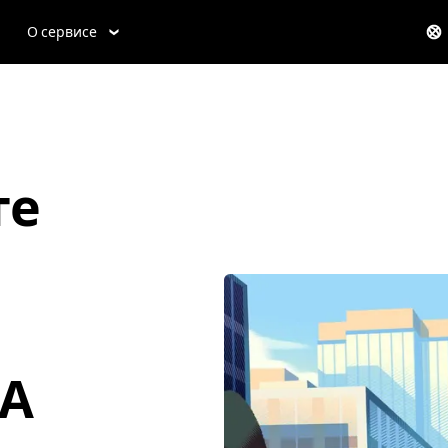
О сервисе
те
ША