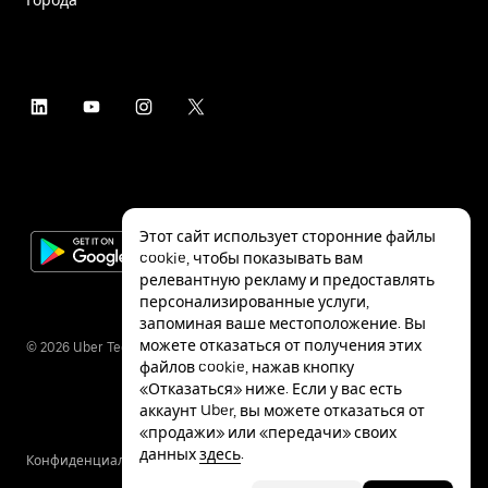
Этот сайт использует сторонние файлы
cookie, чтобы показывать вам
релевантную рекламу и предоставлять
персонализированные услуги,
запоминая ваше местоположение. Вы
можете отказаться от получения этих
©
2026
Uber Technologies Inc.
файлов cookie, нажав кнопку
«Отказаться» ниже. Если у вас есть
аккаунт Uber, вы можете отказаться от
«продажи» или «передачи» своих
данных
здесь
.
Конфиденциальность
Специальные
Условия
возможности