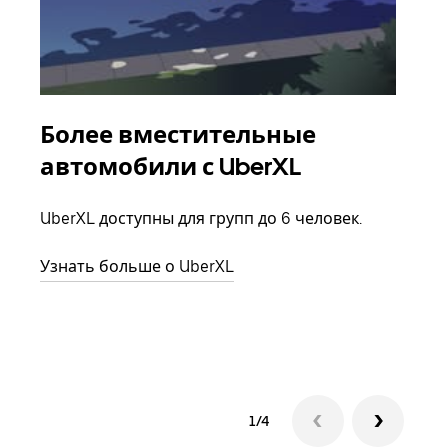
Более вместительные
Гр
автомобили с UberXL
Когд
семь
UberXL доступны для групп до 6 человек.
выбр
назн
Узнать больше о UberXL
Узна
1/4