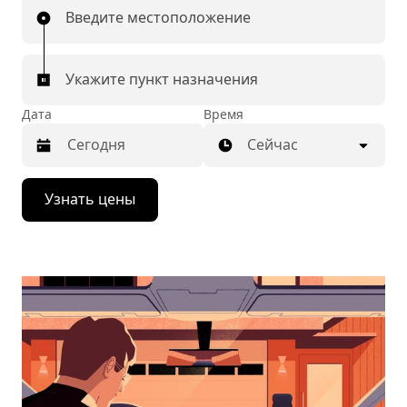
Введите местоположение
Укажите пункт назначения
Дата
Время
Сейчас
Нажмите
Узнать цены
стрелку
вниз,
чтобы
перейти
к
календарю
и
выбрать
дату.
Чтобы
закрыть
календарь,
нажмите