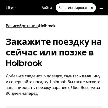
Пропустить
и
Uber
Войти
Зарегистрироваться
перейти
к
основному
содержимому
Великобритания
>
Holbrook
Закажите поездку на
сейчас или позже в
Holbrook
Добавьте сведения о поездке, садитесь в машину
и совершайте посадку. Holbrook. Вы также можете
запланировать поездку заранее с Uber Reserve за
90 дней наперед.