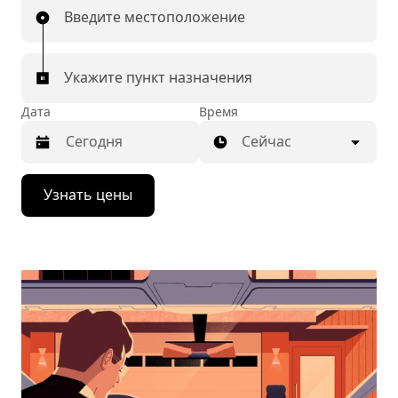
Введите местоположение
Укажите пункт назначения
Дата
Время
Сейчас
Нажмите
Узнать цены
стрелку
вниз,
чтобы
перейти
к
календарю
и
выбрать
дату.
Чтобы
закрыть
календарь,
нажмите