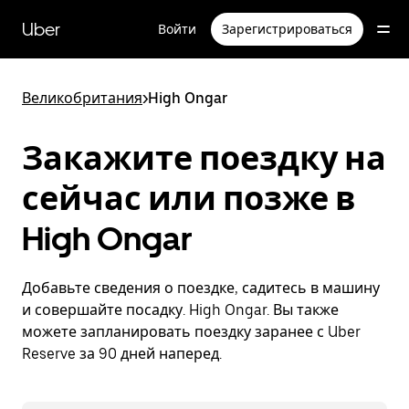
Пропустить
и
Uber
Войти
Зарегистрироваться
перейти
к
основному
содержимому
Великобритания
>
High Ongar
Закажите поездку на
сейчас или позже в
High Ongar
Добавьте сведения о поездке, садитесь в машину
и совершайте посадку. High Ongar. Вы также
можете запланировать поездку заранее с Uber
Reserve за 90 дней наперед.