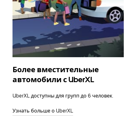
Более вместительные
Гр
автомобили с UberXL
Когд
семь
UberXL доступны для групп до 6 человек.
выбр
назн
Узнать больше о UberXL
Узна