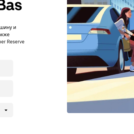
Bas
ашину и
акже
er Reserve