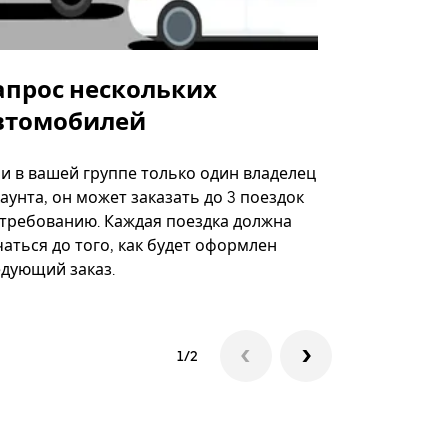
апрос нескольких
Uber Shu
втомобилей
Вариант по
некоторых 
ли в вашей группе только один владелец
определённ
аунта, он может заказать до 3 поездок
мероприяти
 требованию. Каждая поездка должна
аться до того, как будет оформлен
Посмотреть
едующий заказ.
1/2