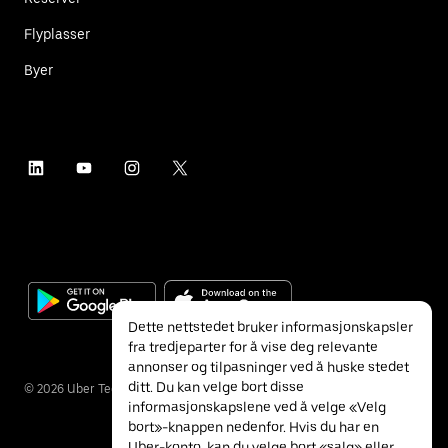
Flyplasser
Byer
Dette nettstedet bruker informasjonskapsler
fra tredjeparter for å vise deg relevante
annonser og tilpasninger ved å huske stedet
ditt. Du kan velge bort disse
©
2026
Uber Technologies Inc.
informasjonskapslene ved å velge «Velg
bort»-knappen nedenfor. Hvis du har en
Uber-konto, kan du velge bort «salg» eller