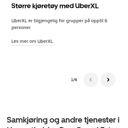
Større kjøretøy med UberXL
Gr
UberXL er tilgjengelig for grupper på opptil 6
Når d
personer.
grup
hent
Les mer om UberXL
Finn
1/4
Samkjøring og andre tjenester i