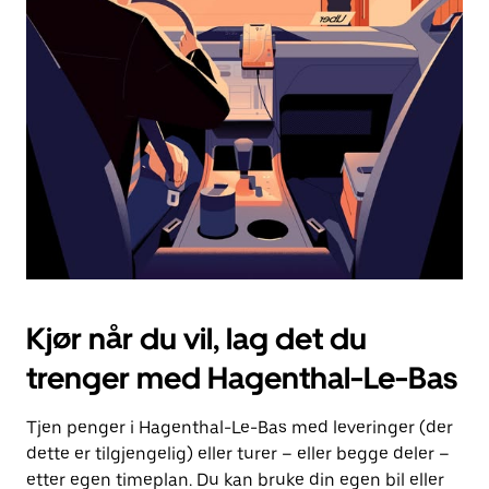
Esc-
knappen
for
å
lukke
kalenderen.
Kjør når du vil, lag det du
trenger med Hagenthal-Le-Bas
Tjen penger i Hagenthal-Le-Bas med leveringer (der
dette er tilgjengelig) eller turer – eller begge deler –
etter egen timeplan. Du kan bruke din egen bil eller