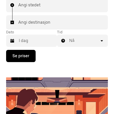
Angi stedet
Angi destinasjon
Dato
Tid
Nå
Trykk
Se priser
på
piltast
ned
for
å
åpne
kalenderen
og
velge
en
dato.
Trykk
på