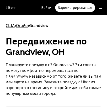
Пропустить
и
Uber
Войти
Зарегистрироваться
перейти
к
основному
содержимому
США
>
Огайо
>
Grandview
Передвижение по
Grandview, OH
Планируете поездку в г.? Grandview? Эти советы
помогут комфортно перемещаться по
г. Grandview независимо от того, живете ли вы там
или едете на время. Закажите поездку с Uber из
аэропорта в гостиницу и откройте для себя самые
популярные места города.