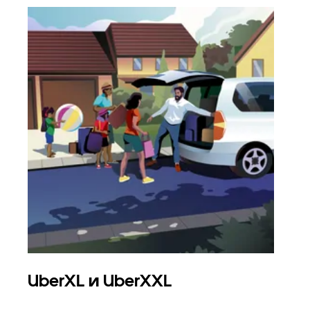
UberXL и UberXXL
Гр