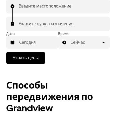
Введите местоположение
Укажите пункт назначения
Дата
Время
Сейчас
Нажмите
Узнать цены
стрелку
вниз,
чтобы
перейти
к
Способы
календарю
и
выбрать
передвижения по
дату.
Чтобы
Grandview
закрыть
календарь,
нажмите