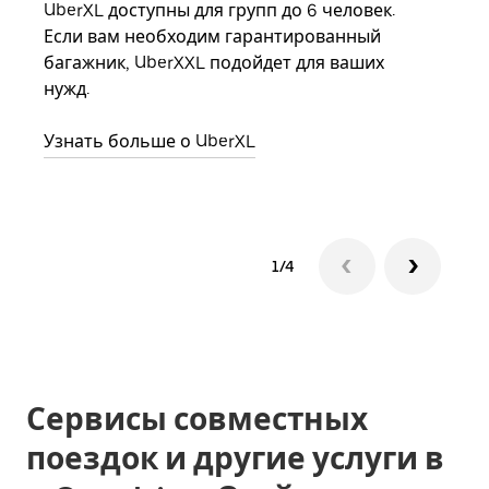
UberXL доступны для групп до 6 человек.
Когд
Если вам необходим гарантированный
семь
багажник, UberXXL подойдет для ваших
выбр
нужд.
назн
Узнать больше о UberXL
Узна
1/4
Сервисы совместных
поездок и другие услуги в