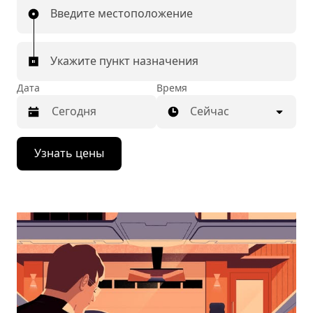
Введите местоположение
Укажите пункт назначения
Дата
Время
Сейчас
Нажмите
Узнать цены
стрелку
вниз,
чтобы
перейти
к
календарю
и
выбрать
дату.
Чтобы
закрыть
календарь,
нажмите