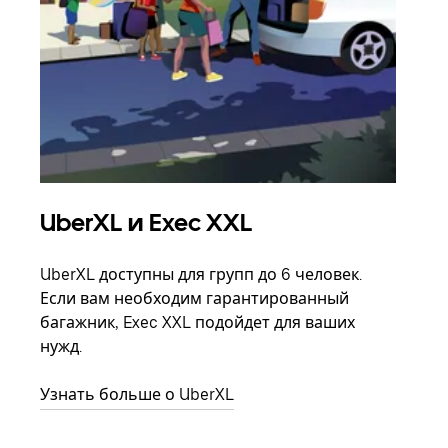
UberXL и Exec XXL
Гр
UberXL доступны для групп до 6 человек.
Когд
Если вам необходим гарантированный
семь
багажник, Exec XXL подойдет для ваших
выбр
нужд.
назн
Узнать больше о UberXL
Узна