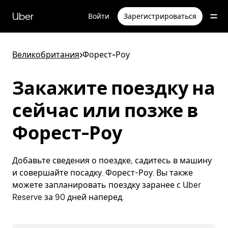
Пропустить
и
Uber
Войти
Зарегистрироваться
перейти
к
основному
содержимому
Великобритания
>
Форест-Роу
Закажите поездку на
сейчас или позже в
Форест-Роу
Добавьте сведения о поездке, садитесь в машину
и совершайте посадку. Форест-Роу. Вы также
можете запланировать поездку заранее с Uber
Reserve за 90 дней наперед.