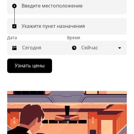
Введите местоположение
Укажите пункт назначения
Дата
Время
Сейчас
Нажмите
Узнать цены
стрелку
вниз,
чтобы
перейти
к
календарю
и
выбрать
дату.
Чтобы
закрыть
календарь,
нажмите