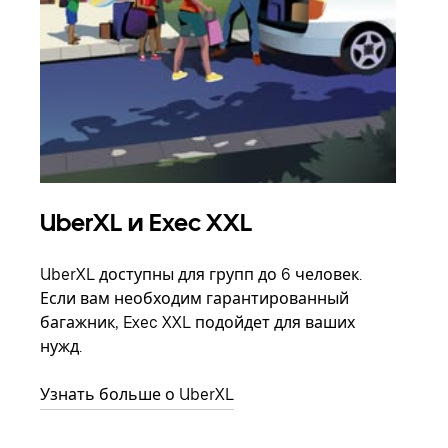
UberXL и Exec XXL
Гр
UberXL доступны для групп до 6 человек.
Когд
Если вам необходим гарантированный
семь
багажник, Exec XXL подойдет для ваших
выбр
нужд.
назн
Узнать больше о UberXL
Узна