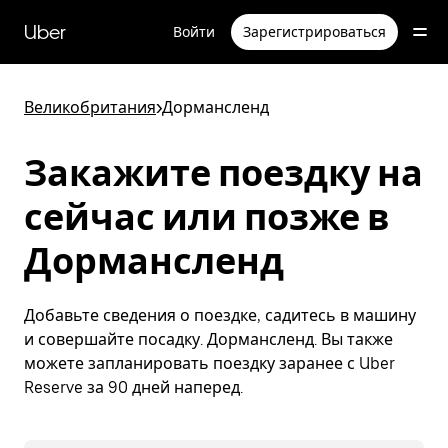
Пропустить
и
Uber
Войти
Зарегистрироваться
перейти
к
основному
содержимому
Великобритания
>
Дормансленд
Закажите поездку на
сейчас или позже в
Дормансленд
Добавьте сведения о поездке, садитесь в машину
и совершайте посадку. Дормансленд. Вы также
можете запланировать поездку заранее с Uber
Reserve за 90 дней наперед.