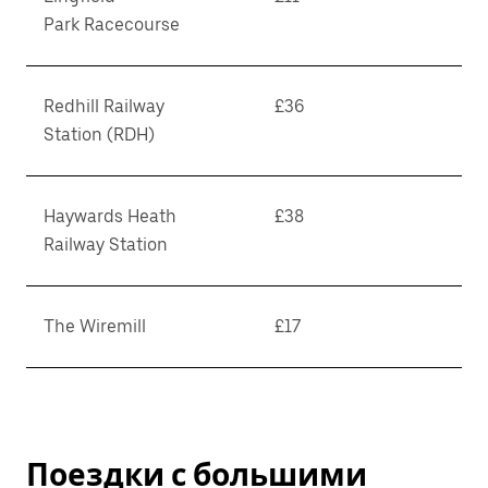
Park Racecourse
Redhill Railway
£36
Station (RDH)
Haywards Heath
£38
Railway Station
The Wiremill
£17
Поездки с большими