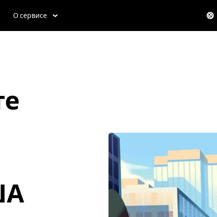
О сервисе
те
США