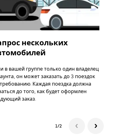
апрос нескольких
Uber Shu
втомобилей
Вариант по
некоторых 
ли в вашей группе только один владелец
определённ
аунта, он может заказать до 3 поездок
мероприяти
 требованию. Каждая поездка должна
аться до того, как будет оформлен
Посмотреть
едующий заказ.
1/2