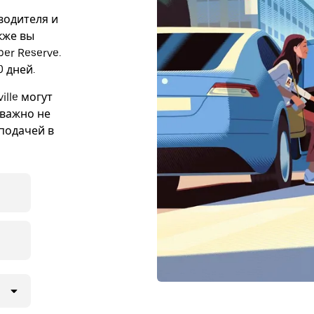
 водителя и
акже вы
er Reserve.
 дней.
ille могут
 важно не
подачей в