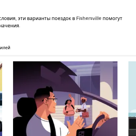
овия, эти варианты поездок в Fishersville помогут
начения.
билей