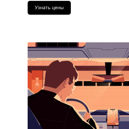
Нажмите
Узнать цены
стрелку
вниз,
чтобы
перейти
к
календарю
и
выбрать
дату.
Чтобы
закрыть
календарь,
нажмите
Esc.