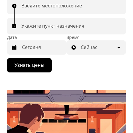
Введите местоположение
Укажите пункт назначения
Дата
Время
Сейчас
Нажмите
Узнать цены
стрелку
вниз,
чтобы
перейти
к
календарю
и
выбрать
дату.
Чтобы
закрыть
календарь,
нажмите