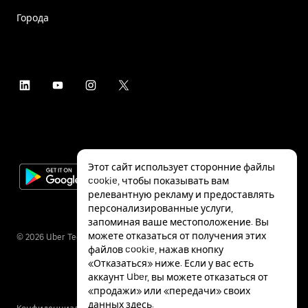
Города
Этот сайт использует сторонние файлы
cookie, чтобы показывать вам
релевантную рекламу и предоставлять
персонализированные услуги,
запоминая ваше местоположение. Вы
можете отказаться от получения этих
©
2026
Uber Technologies Inc.
файлов cookie, нажав кнопку
«Отказаться» ниже. Если у вас есть
аккаунт Uber, вы можете отказаться от
«продажи» или «передачи» своих
данных
здесь
.