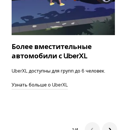
Более вместительные
Гр
автомобили с UberXL
Когд
семь
UberXL доступны для групп до 6 человек.
выбр
назн
Узнать больше о UberXL
Узна
1/4