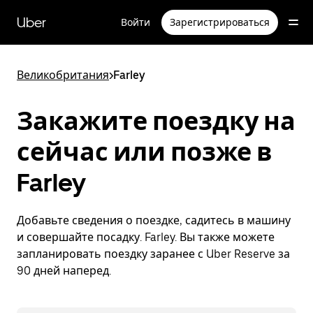
Пропустить
и
Uber
Войти
Зарегистрироваться
перейти
к
основному
содержимому
Великобритания
>
Farley
Закажите поездку на
сейчас или позже в
Farley
Добавьте сведения о поездке, садитесь в машину
и совершайте посадку. Farley. Вы также можете
запланировать поездку заранее с Uber Reserve за
90 дней наперед.