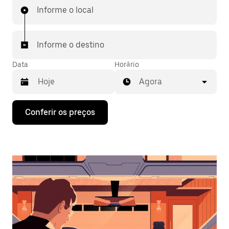
Informe o local
Informe o destino
Data
Horário
Agora
Pressione
Conferir os preços
a
seta
para
baixo
para
interagir
com
o
calendário
e
selecionar
uma
data.