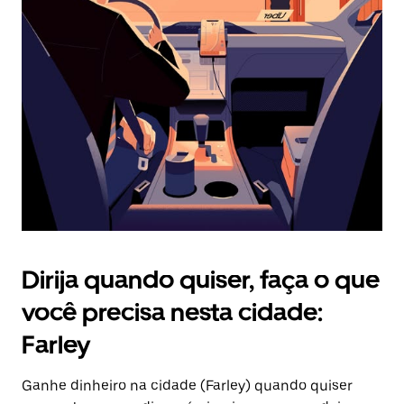
Pressione
a
tecla
“ESC”
para
fechar
o
calendário.
Dirija quando quiser, faça o que
você precisa nesta cidade:
Farley
Ganhe dinheiro na cidade (Farley) quando quiser