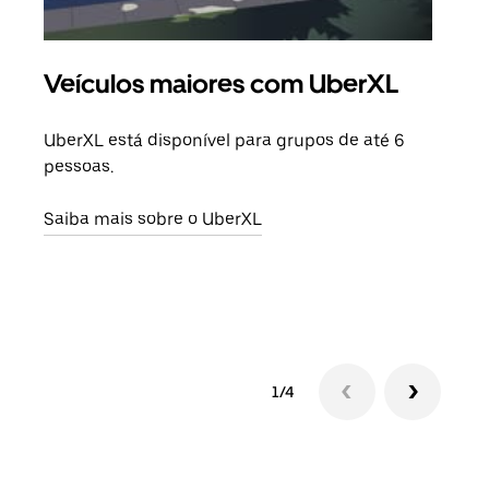
Veículos maiores com UberXL
Vi
UberXL está disponível para grupos de até 6
Ao c
pessoas.
sua 
adic
Saiba mais sobre o UberXL
dese
Saib
1/4