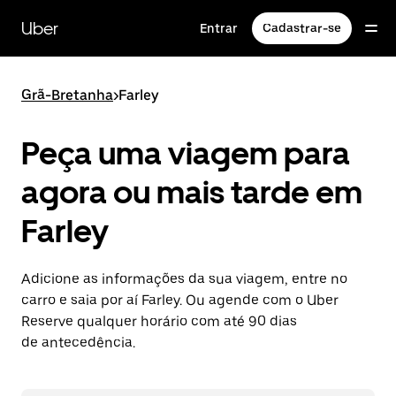
Pular
para
Uber
Entrar
Cadastrar-se
o
conteúdo
principal
Grã-Bretanha
>
Farley
Peça uma viagem para
agora ou mais tarde em
Farley
Adicione as informações da sua viagem, entre no
carro e saia por aí Farley. Ou agende com o Uber
Reserve qualquer horário com até 90 dias
de antecedência.