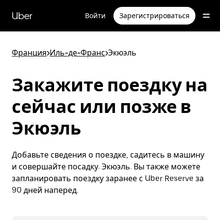
Пропустить
и
Uber
Войти
Зарегистрироваться
перейти
к
основному
содержимому
Франция
>
Иль-де-Франс
>
Экюэль
Закажите поездку на
сейчас или позже в
Экюэль
Добавьте сведения о поездке, садитесь в машину
и совершайте посадку. Экюэль. Вы также можете
запланировать поездку заранее с Uber Reserve за
90 дней наперед.