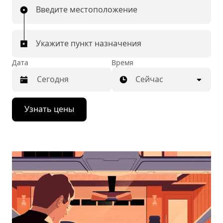
Введите местоположение
Укажите пункт назначения
Дата
Время
Сейчас
Нажмите
Узнать цены
стрелку
вниз,
чтобы
перейти
к
календарю
и
выбрать
дату.
Чтобы
закрыть
календарь,
нажмите