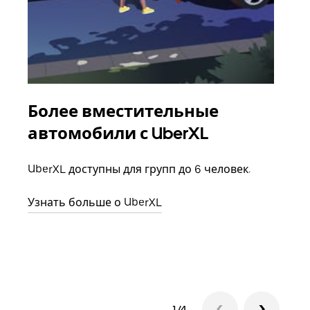
Более вместительные
Гр
автомобили с UberXL
Когд
семь
UberXL доступны для групп до 6 человек.
выбр
назн
Узнать больше о UberXL
Узна
1/4