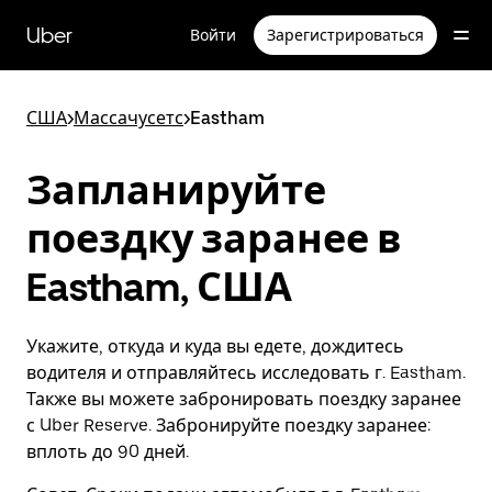
Пропустить
и
Uber
Войти
Зарегистрироваться
перейти
к
основному
содержимому
США
>
Массачусетс
>
Eastham
Запланируйте
поездку заранее в
Eastham, США
Укажите, откуда и куда вы едете, дождитесь
водителя и отправляйтесь исследовать г. Eastham.
Также вы можете забронировать поездку заранее
с Uber Reserve. Забронируйте поездку заранее:
вплоть до 90 дней.