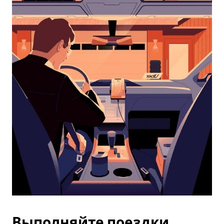
календарю
и
выбрать
дату.
Чтобы
закрыть
календарь,
нажмите
Esc.
Выполняйте поездки,