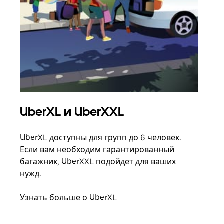
UberXL и UberXXL
Гр
UberXL доступны для групп до 6 человек.
Когд
Если вам необходим гарантированный
семь
багажник, UberXXL подойдет для ваших
выбр
нужд.
назн
Узнать больше о UberXL
Узна