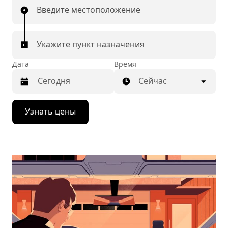
Введите местоположение
Укажите пункт назначения
Дата
Время
Сейчас
Нажмите
Узнать цены
стрелку
вниз,
чтобы
перейти
к
календарю
и
выбрать
дату.
Чтобы
закрыть
календарь,
нажмите