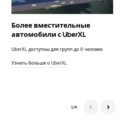
Более вместительные
Гр
автомобили с UberXL
Когд
семь
UberXL доступны для групп до 6 человек.
выбр
назн
Узнать больше о UberXL
Узна
1/4