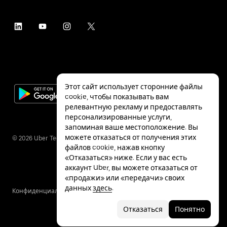
Этот сайт использует сторонние файлы
cookie, чтобы показывать вам
релевантную рекламу и предоставлять
персонализированные услуги,
запоминая ваше местоположение. Вы
можете отказаться от получения этих
©
2026
Uber Technologies Inc.
файлов cookie, нажав кнопку
«Отказаться» ниже. Если у вас есть
аккаунт Uber, вы можете отказаться от
«продажи» или «передачи» своих
данных
здесь
.
Конфиденциальность
Специальные
Условия
возможности
Отказаться
Понятно