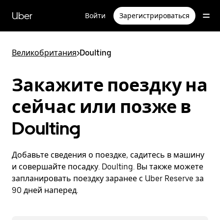
Пропустить
и
Uber
Войти
Зарегистрироваться
перейти
к
основному
содержимому
Великобритания
>
Doulting
Закажите поездку на
сейчас или позже в
Doulting
Добавьте сведения о поездке, садитесь в машину
и совершайте посадку. Doulting. Вы также можете
запланировать поездку заранее с Uber Reserve за
90 дней наперед.