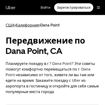
Пропустить
и
Uber
Войти
Зарегистрироваться
перейти
к
основному
содержимому
США
>
Калифорния
>
Dana Point
Передвижение по
Dana Point, CA
Планируете поездку в г.? Dana Point? Эти советы
помогут комфортно перемещаться по г. Dana
Point независимо от того, живете ли вы там или
едете на время. Закажите поездку с Uber из
аэропорта в гостиницу и откройте для себя самые
популярные места города.