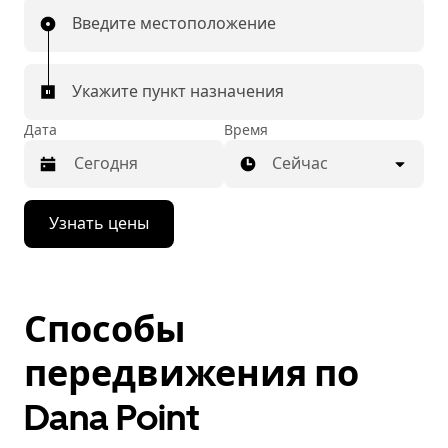
Введите местоположение
Укажите пункт назначения
Дата
Время
Сейчас
Нажмите
Узнать цены
стрелку
вниз,
чтобы
перейти
к
Способы
календарю
и
выбрать
передвижения по
дату.
Чтобы
Dana Point
закрыть
календарь,
нажмите