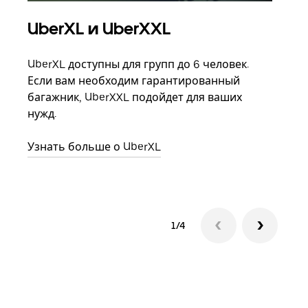
UberXL и UberXXL
Гр
UberXL доступны для групп до 6 человек.
Когд
Если вам необходим гарантированный
семь
багажник, UberXXL подойдет для ваших
выбр
нужд.
назн
Узнать больше о UberXL
Узна
1/4