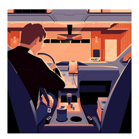
перейти
к
календарю
и
выбрать
дату.
Чтобы
закрыть
календарь,
нажмите
Esc.