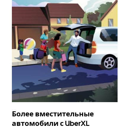
Более вместительные
Гр
автомобили с UberXL
Когд