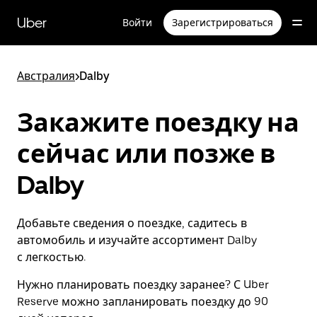
Пропустить
и
Uber
Войти
Зарегистрироваться
перейти
к
основному
содержимому
Австралия
>
Dalby
Закажите поездку на
сейчас или позже в
Dalby
Добавьте сведения о поездке, садитесь в
автомобиль и изучайте ассортимент Dalby
с легкостью.
Нужно планировать поездку заранее? С Uber
Reserve можно запланировать поездку до 90