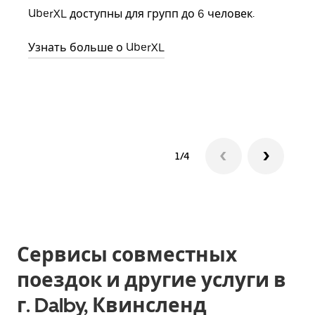
семь
UberXL доступны для групп до 6 человек.
выбр
назн
Узнать больше о UberXL
Узна
1/4
Сервисы совместных
поездок и другие услуги в
г. Dalby, Квинсленд