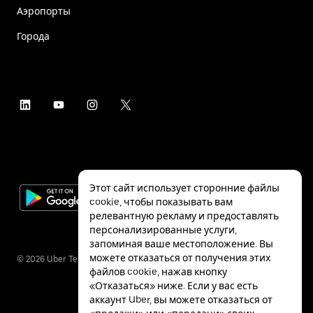
Аэропорты
Города
Этот сайт использует сторонние файлы
cookie, чтобы показывать вам
релевантную рекламу и предоставлять
персонализированные услуги,
запоминая ваше местоположение. Вы
можете отказаться от получения этих
©
2026
Uber Technologies Inc.
файлов cookie, нажав кнопку
«Отказаться» ниже. Если у вас есть
аккаунт Uber, вы можете отказаться от