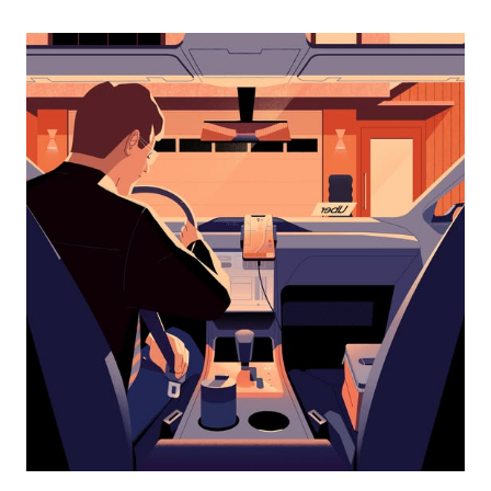
перейти
к
календарю
и
выбрать
дату.
Чтобы
закрыть
календарь,
нажмите
Esc.