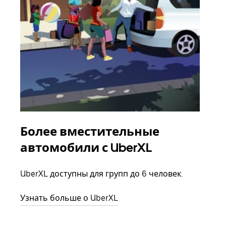
Более вместительные
Гр
автомобили с UberXL
Когд
семь
UberXL доступны для групп до 6 человек.
выбр
назн
Узнать больше о UberXL
Узна