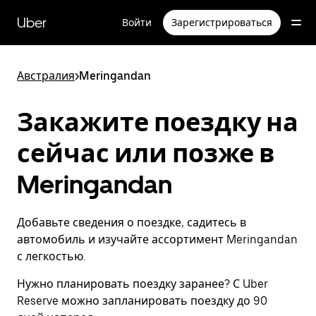
Пропустить
и
Uber
Войти
Зарегистрироваться
перейти
к
основному
содержимому
Австралия
>
Meringandan
Закажите поездку на
сейчас или позже в
Meringandan
Добавьте сведения о поездке, садитесь в
автомобиль и изучайте ассортимент Meringandan
с легкостью.
Нужно планировать поездку заранее? С Uber
Reserve можно запланировать поездку до 90