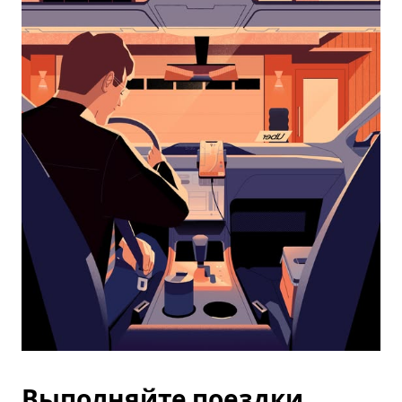
календарю
и
выбрать
дату.
Чтобы
закрыть
календарь,
нажмите
Esc.
Выполняйте поездки,