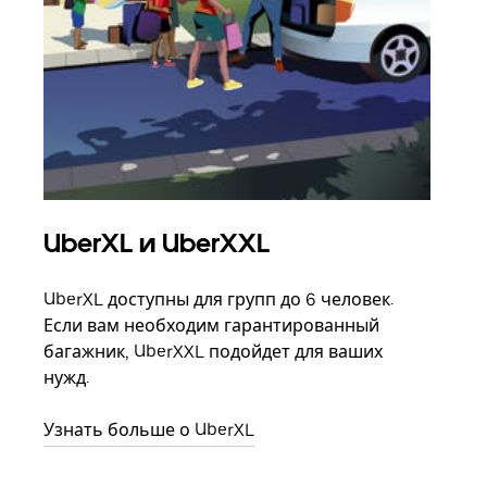
UberXL и UberXXL
Гр
UberXL доступны для групп до 6 человек.
Когд
Если вам необходим гарантированный
семь
багажник, UberXXL подойдет для ваших
выбр
нужд.
назн
Узнать больше о UberXL
Узна