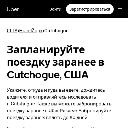
Пропустить
и
Uber
Войти
Зарегистрироваться
перейти
к
основному
содержимому
США
>
Нью-Йорк
>
Cutchogue
Запланируйте
поездку заранее в
Cutchogue, США
Укажите, откуда и куда вы едете, дождитесь
водителя и отправляйтесь исследовать
г. Cutchogue. Также вы можете забронировать
поездку заранее с Uber Reserve. Забронируйте
поездку заранее: вплоть до 90 дней.