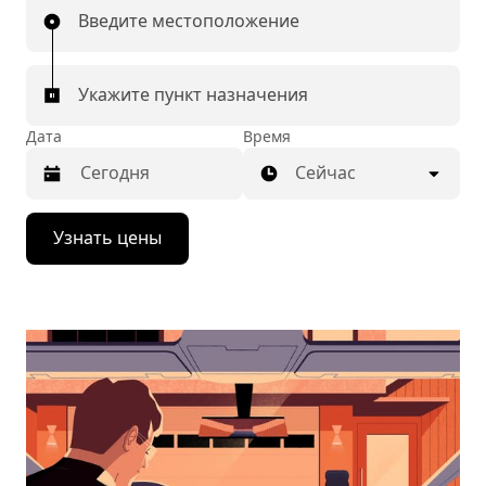
Введите местоположение
Укажите пункт назначения
Дата
Время
Сейчас
Нажмите
Узнать цены
стрелку
вниз,
чтобы
перейти
к
календарю
и
выбрать
дату.
Чтобы
закрыть
календарь,
нажмите