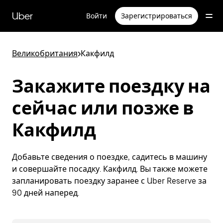
Пропустить
и
Uber
Войти
Зарегистрироваться
перейти
к
основному
содержимому
Великобритания
>
Какфилд
Закажите поездку на
сейчас или позже в
Какфилд
Добавьте сведения о поездке, садитесь в машину
и совершайте посадку. Какфилд. Вы также можете
запланировать поездку заранее с Uber Reserve за
90 дней наперед.