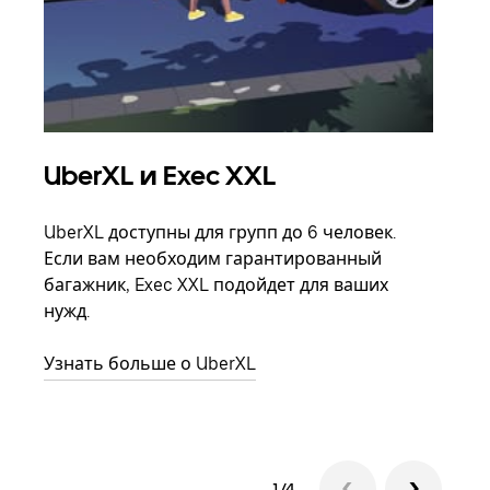
UberXL и Exec XXL
Гр
UberXL доступны для групп до 6 человек.
Когд
Если вам необходим гарантированный
семь
багажник, Exec XXL подойдет для ваших
выбр
нужд.
назн
Узнать больше о UberXL
Узна
1/4