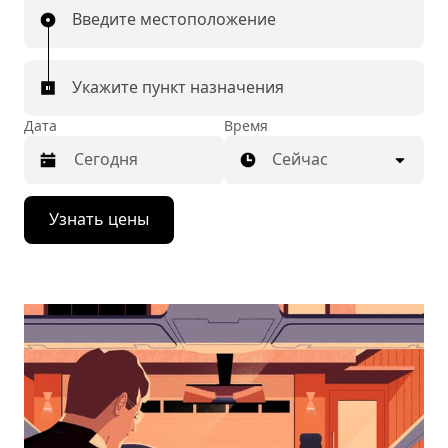
Введите местоположение
Укажите пункт назначения
Дата
Время
Сейчас
Нажмите
Узнать цены
стрелку
вниз,
чтобы
перейти
к
календарю
и
выбрать
дату.
Чтобы
закрыть
календарь,
нажмите