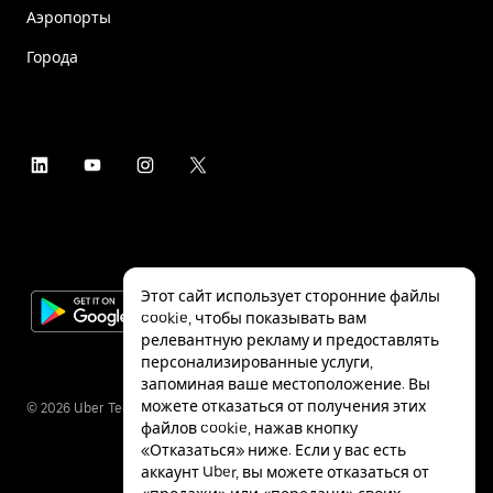
Аэропорты
Города
Этот сайт использует сторонние файлы
cookie, чтобы показывать вам
релевантную рекламу и предоставлять
персонализированные услуги,
запоминая ваше местоположение. Вы
можете отказаться от получения этих
©
2026
Uber Technologies Inc.
файлов cookie, нажав кнопку
«Отказаться» ниже. Если у вас есть
аккаунт Uber, вы можете отказаться от