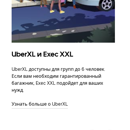
UberXL и Exec XXL
Гр
UberXL доступны для групп до 6 человек.
Когд
Если вам необходим гарантированный
семь
багажник, Exec XXL подойдет для ваших
выбр
нужд.
назн
Узнать больше о UberXL
Узна