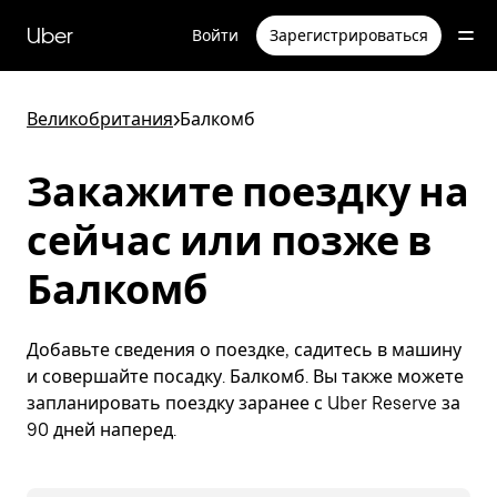
Пропустить
и
Uber
Войти
Зарегистрироваться
перейти
к
основному
содержимому
Великобритания
>
Балкомб
Закажите поездку на
сейчас или позже в
Балкомб
Добавьте сведения о поездке, садитесь в машину
и совершайте посадку. Балкомб. Вы также можете
запланировать поездку заранее с Uber Reserve за
90 дней наперед.