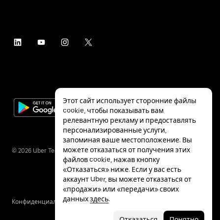
Этот сайт использует сторонние файлы
cookie, чтобы показывать вам
релевантную рекламу и предоставлять
персонализированные услуги,
запоминая ваше местоположение. Вы
можете отказаться от получения этих
©
2026
Uber Technologies Inc.
файлов cookie, нажав кнопку
«Отказаться» ниже. Если у вас есть
аккаунт Uber, вы можете отказаться от
«продажи» или «передачи» своих
данных
здесь
.
Конфиденциальность
Специальные
Условия
возможности
Отказаться
Понятно