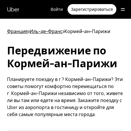
Пропустить
и
Uber
Войти
Зарегистрироваться
перейти
к
основному
содержимому
Франция
>
Иль-де-Франс
>
Кормей-ан-Парижи
Передвижение по
Кормей-ан-Парижи
Планируете поездку в г.? Кормей-ан-Парижи? Эти
советы помогут комфортно перемещаться по
г. Кормей-ан-Парижи независимо от того, живете
ли вы там или едете на время. Закажите поездку с
Uber из аэропорта в гостиницу и откройте для
себя самые популярные места города.