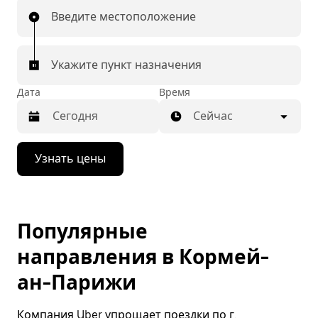
Введите местоположение
Укажите пункт назначения
Дата
Время
Сейчас
Нажмите
Узнать цены
стрелку
вниз,
чтобы
перейти
к
Популярные
календарю
и
направления в Кормей-
выбрать
дату.
ан-Парижи
Чтобы
закрыть
календарь,
Компания Uber упрощает поездки по г.
нажмите