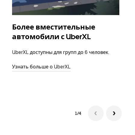
Более вместительные
Гр
автомобили с UberXL
Когд
семь
UberXL доступны для групп до 6 человек.
выбр
назн
Узнать больше о UberXL
Узна
1/4