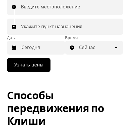
Введите местоположение
Укажите пункт назначения
Дата
Время
Сейчас
Нажмите
Узнать цены
стрелку
вниз,
чтобы
перейти
к
Способы
календарю
и
выбрать
передвижения по
дату.
Чтобы
Клиши
закрыть
календарь,
нажмите