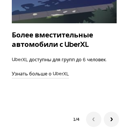
Более вместительные
Гр
автомобили с UberXL
Когд
семь
UberXL доступны для групп до 6 человек.
выбр
назн
Узнать больше о UberXL
Узна
1/4