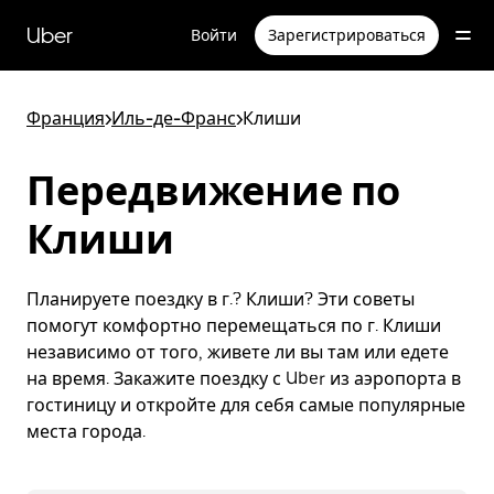
Пропустить
и
Uber
Войти
Зарегистрироваться
перейти
к
основному
содержимому
Франция
>
Иль-де-Франс
>
Клиши
Передвижение по
Клиши
Планируете поездку в г.? Клиши? Эти советы
помогут комфортно перемещаться по г. Клиши
независимо от того, живете ли вы там или едете
на время. Закажите поездку с Uber из аэропорта в
гостиницу и откройте для себя самые популярные
места города.