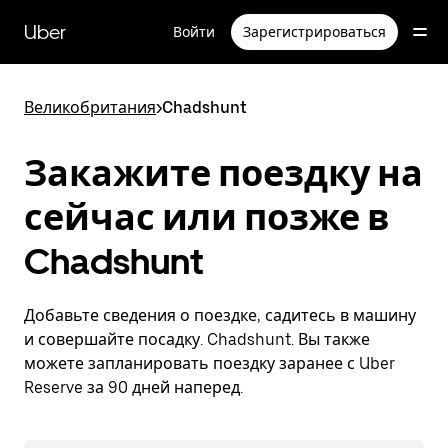
Пропустить
и
Uber
Войти
Зарегистрироваться
перейти
к
основному
содержимому
Великобритания
>
Chadshunt
Закажите поездку на
сейчас или позже в
Chadshunt
Добавьте сведения о поездке, садитесь в машину
и совершайте посадку. Chadshunt. Вы также
можете запланировать поездку заранее с Uber
Reserve за 90 дней наперед.