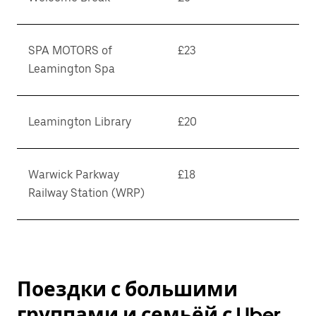
SPA MOTORS of
£23
Leamington Spa
Leamington Library
£20
Warwick Parkway
£18
Railway Station (WRP)
Поездки с большими
группами и семьёй с Uber