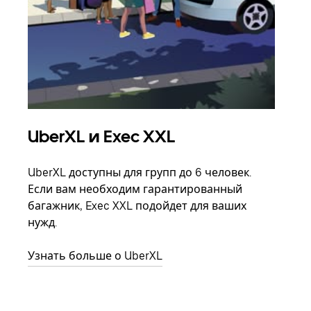
UberXL и Exec XXL
Гр
UberXL доступны для групп до 6 человек.
Когд
Если вам необходим гарантированный
семь
багажник, Exec XXL подойдет для ваших
выбр
нужд.
назн
Узнать больше о UberXL
Узна