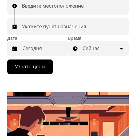
Введите местоположение
Укажите пункт назначения
Дата
Время
Сейчас
Нажмите
Узнать цены
стрелку
вниз,
чтобы
перейти
к
календарю
и
выбрать
дату.
Чтобы
закрыть
календарь,
нажмите