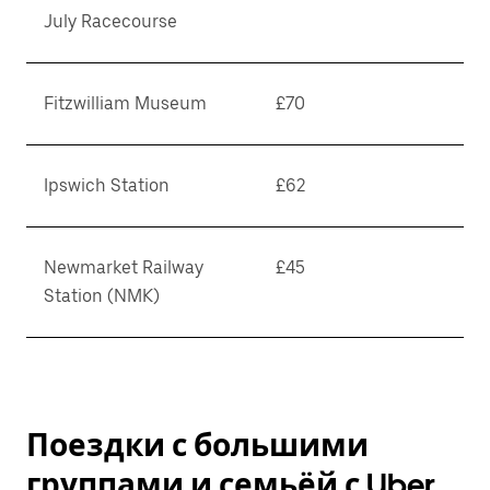
July Racecourse
Fitzwilliam Museum
£70
Ipswich Station
£62
Newmarket Railway
£45
Station (NMK)
Поездки с большими
группами и семьёй с Uber