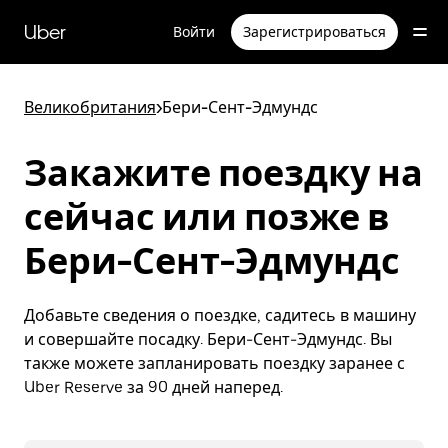
Пропустить
и
Uber
Войти
Зарегистрироваться
перейти
к
основному
содержимому
Великобритания
>
Бери-Сент-Эдмундс
Закажите поездку на
сейчас или позже в
Бери-Сент-Эдмундс
Добавьте сведения о поездке, садитесь в машину
и совершайте посадку. Бери-Сент-Эдмундс. Вы
также можете запланировать поездку заранее с
Uber Reserve за 90 дней наперед.