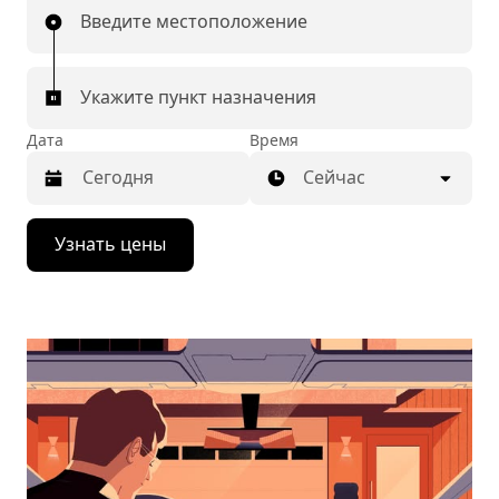
Введите местоположение
Укажите пункт назначения
Дата
Время
Сейчас
Нажмите
Узнать цены
стрелку
вниз,
чтобы
перейти
к
календарю
и
выбрать
дату.
Чтобы
закрыть
календарь,
нажмите