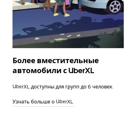
Более вместительные
Гр
автомобили с UberXL
Когд
семь
UberXL доступны для групп до 6 человек.
выбр
назн
Узнать больше о UberXL
Узна