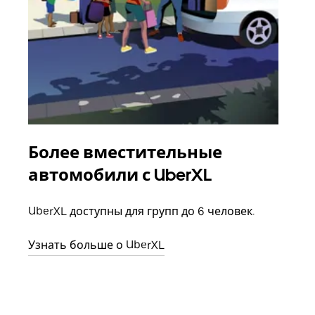
Более вместительные
Гр
автомобили с UberXL
Когд
семь
UberXL доступны для групп до 6 человек.
выбр
назн
Узнать больше о UberXL
Узна