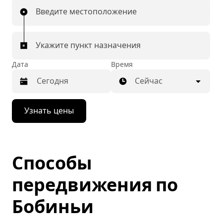
Введите местоположение
Укажите пункт назначения
Дата
Время
Сейчас
Нажмите
Узнать цены
стрелку
вниз,
чтобы
перейти
к
Способы
календарю
и
выбрать
передвижения по
дату.
Чтобы
Бобиньи
закрыть
календарь,
нажмите