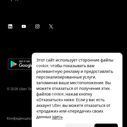
Этот сайт использует сторонние файлы
cookie, чтобы показывать вам
релевантную рекламу и предоставлять
персонализированные услуги,
запоминая ваше местоположение. Вы
можете отказаться от получения этих
©
2026
Uber Technologies Inc.
файлов cookie, нажав кнопку
«Отказаться» ниже. Если у вас есть
аккаунт Uber, вы можете отказаться от
«продажи» или «передачи» своих
данных
здесь
.
Конфиденциальность
Специальные
Условия
возможности