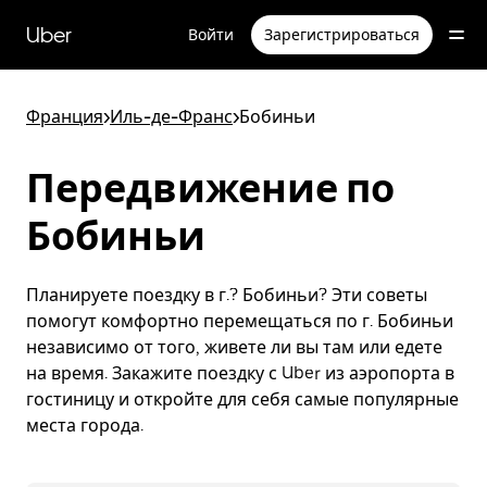
Пропустить
и
Uber
Войти
Зарегистрироваться
перейти
к
основному
содержимому
Франция
>
Иль-де-Франс
>
Бобиньи
Передвижение по
Бобиньи
Планируете поездку в г.? Бобиньи? Эти советы
помогут комфортно перемещаться по г. Бобиньи
независимо от того, живете ли вы там или едете
на время. Закажите поездку с Uber из аэропорта в
гостиницу и откройте для себя самые популярные
места города.