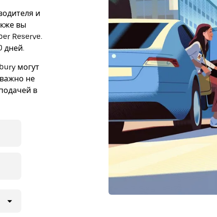
 водителя и
акже вы
er Reserve.
 дней.
bury могут
 важно не
подачей в