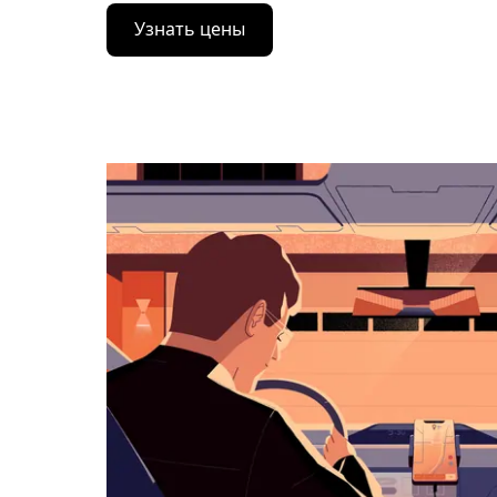
Нажмите
Узнать цены
стрелку
вниз,
чтобы
перейти
к
календарю
и
выбрать
дату.
Чтобы
закрыть
календарь,
нажмите
Esc.