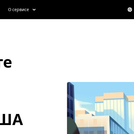
О сервисе
те
США