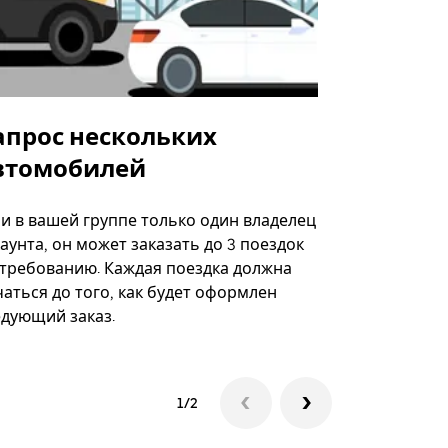
апрос нескольких
Uber Shu
втомобилей
Вариант по
некоторых 
ли в вашей группе только один владелец
определённ
аунта, он может заказать до 3 поездок
мероприяти
 требованию. Каждая поездка должна
аться до того, как будет оформлен
Посмотреть
едующий заказ.
1/2