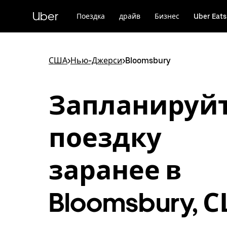
Пропустить
и
Uber
Поездка
драйв
Бизнес
Uber Eats
перейти
к
основному
содержимому
США
>
Нью-Джерси
>
Bloomsbury
Запланируй
поездку
заранее в
Bloomsbury, 