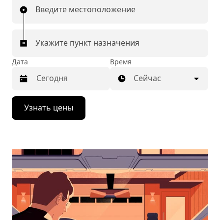
Введите местоположение
Укажите пункт назначения
Дата
Время
Сейчас
Нажмите
Узнать цены
стрелку
вниз,
чтобы
перейти
к
календарю
и
выбрать
дату.
Чтобы
закрыть
календарь,
нажмите