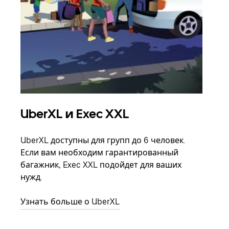
UberXL и Exec XXL
Гр
UberXL доступны для групп до 6 человек.
Когд
Если вам необходим гарантированный
семь
багажник, Exec XXL подойдет для ваших
выбр
нужд.
назн
Узнать больше о UberXL
Узна