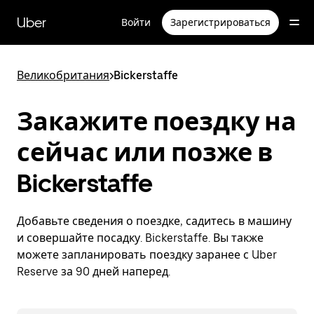
Пропустить
и
Uber
Войти
Зарегистрироваться
перейти
к
основному
содержимому
Великобритания
>
Bickerstaffe
Закажите поездку на
сейчас или позже в
Bickerstaffe
Добавьте сведения о поездке, садитесь в машину
и совершайте посадку. Bickerstaffe. Вы также
можете запланировать поездку заранее с Uber
Reserve за 90 дней наперед.