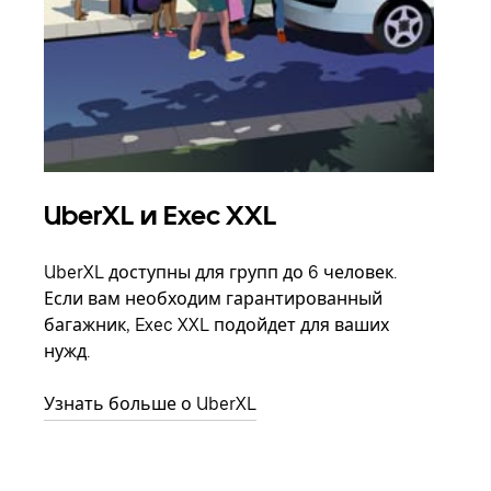
UberXL и Exec XXL
Гр
UberXL доступны для групп до 6 человек.
Когд
Если вам необходим гарантированный
семь
багажник, Exec XXL подойдет для ваших
выбр
нужд.
назн
Узнать больше о UberXL
Узна