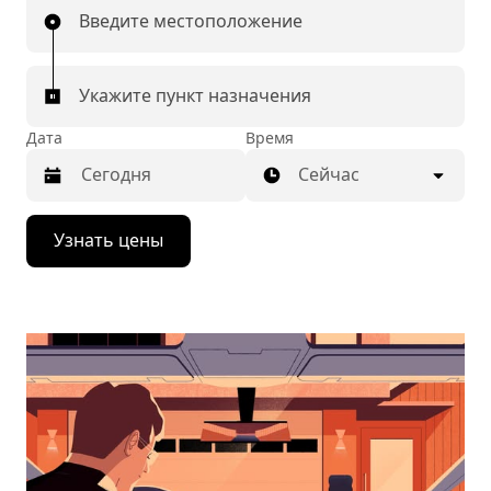
Введите местоположение
Укажите пункт назначения
Дата
Время
Сейчас
Нажмите
Узнать цены
стрелку
вниз,
чтобы
перейти
к
календарю
и
выбрать
дату.
Чтобы
закрыть
календарь,
нажмите