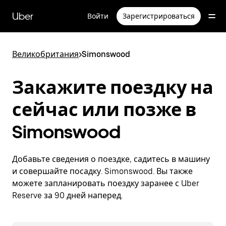
Пропустить
и
Uber
Войти
Зарегистрироваться
перейти
к
основному
содержимому
Великобритания
>
Simonswood
Закажите поездку на
сейчас или позже в
Simonswood
Добавьте сведения о поездке, садитесь в машину
и совершайте посадку. Simonswood. Вы также
можете запланировать поездку заранее с Uber
Reserve за 90 дней наперед.