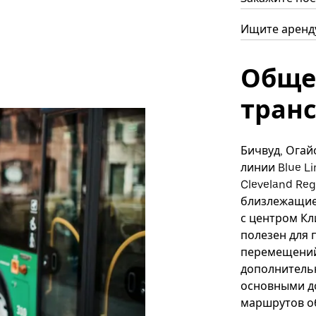
Ищите аренду
Обще
тран
Бичвуд, Огай
линии Blue L
Cleveland Reg
близлежащие 
с центром Кл
полезен для 
перемещений
дополнительн
основными д
маршрутов о