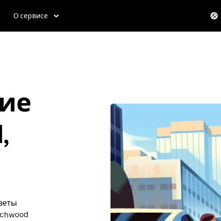
О сервисе
ие
,
оветы
achwood