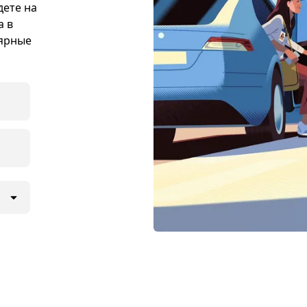
дете на
а в
лярные