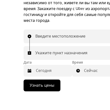
независимо от того, живете ли вы там или е
время. Закажите поездку с Uber из аэропорт
гостиницу и откройте для себя самые попу
места города.
Введите местоположение
Укажите пункт назначения
Дата
Время
Сейчас
Нажмите
Узнать цены
стрелку
вниз,
чтобы
перейти
к
календарю