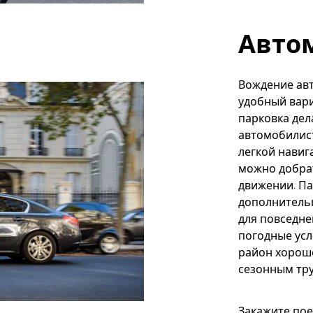
Авто
Вождение авт
удобный вари
парковка де
автомобилист
легкой навиг
можно добрат
движении. Па
дополнитель
для повседне
погодные усл
район хорош
сезонным тру
Закажите пое