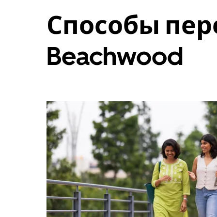
и
Способы пер
выбрать
дату.
Чтобы
закрыть
Beachwood
календарь,
нажмите
Esc.