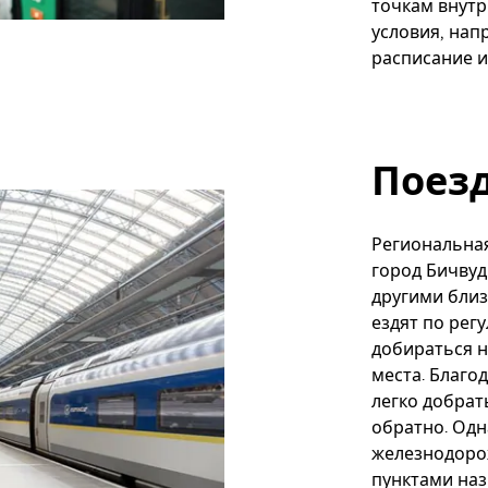
точкам внутр
условия, нап
расписание и
Поез
Региональна
город Бичвуд
другими бли
ездят по рег
добираться н
места. Благ
легко добрат
обратно. Одн
железнодоро
пунктами наз