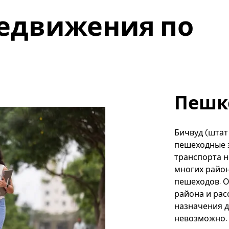
едвижения по
Пешк
Бичвуд (штат
пешеходные з
транспорта н
многих район
пешеходов. 
района и ра
назначения д
невозможно. 