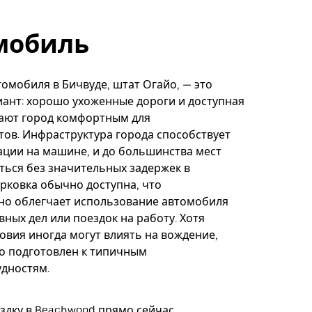
мобиль
омобиля в Бичвуде, штат Огайо, — это
ант: хорошо ухоженные дороги и доступная
лают город комфортным для
ов. Инфраструктура города способствует
ации на машине, и до большинства мест
ься без значительных задержек в
рковка обычно доступна, что
но облегчает использование автомобиля
вных дел или поездок на работу. Хотя
овия иногда могут влиять на вождение,
о подготовлен к типичным
дностям.
здку в Beachwood прямо сейчас