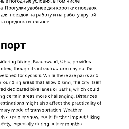
ные погодные условия, в том числе
а. Прогулки удобнее для коротких поездок
 для поездок на работу и на работу другой
та предпочтительнее.
спорт
sidering biking, Beachwood, Ohio, provides
ties, though its infrastructure may not be
veloped for cyclists. While there are parks and
urrounding areas that allow biking, the city itself
ted dedicated bike lanes or paths, which could
ng certain areas more challenging. Distances
stinations might also affect the practicality of
rimary mode of transportation. Weather
ch as rain or snow, could further impact biking
fety, especially during colder months.