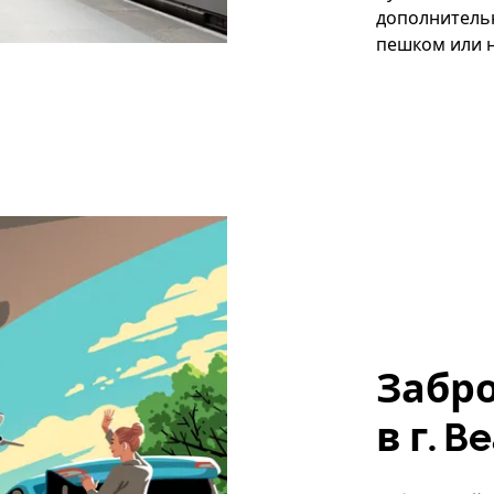
дополнитель
пешком или н
Забр
в г. B