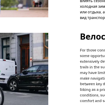
влиять сезон
холодная зим
или отдыха, а
вид транспор
Вело
For those con
some opportuni
extensively de
trails in the s
may have limi
make navigati
between key de
biking as a p
conditions, su
comfort and sa