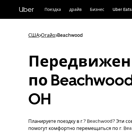
Пропустить
и
Uber
Поездка
драйв
Бизнес
Uber Eats
перейти
к
основному
содержимому
США
>
Огайо
>
Beachwood
Передвижен
по Beachwood
OH
Планируете поездку в г.? Beachwood? Эти с
помогут комфортно перемещаться по г. Be