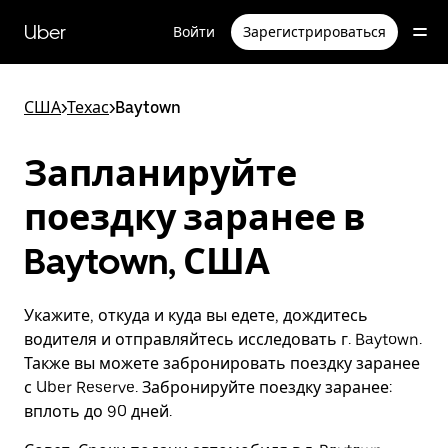
Пропустить
и
Uber
Войти
Зарегистрироваться
перейти
к
основному
содержимому
США
>
Техас
>
Baytown
Запланируйте
поездку заранее в
Baytown, США
Укажите, откуда и куда вы едете, дождитесь
водителя и отправляйтесь исследовать г. Baytown.
Также вы можете забронировать поездку заранее
с Uber Reserve. Забронируйте поездку заранее:
вплоть до 90 дней.