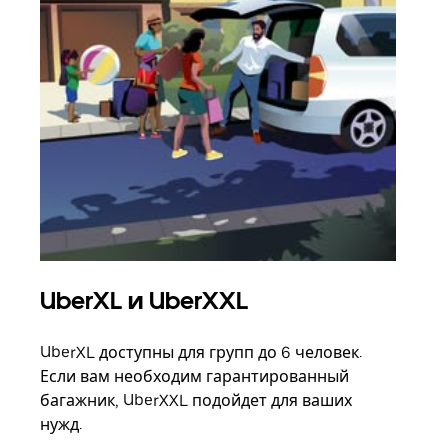
UberXL и UberXXL
Гр
UberXL доступны для групп до 6 человек.
Когд
Если вам необходим гарантированный
семь
багажник, UberXXL подойдет для ваших
выбр
нужд.
назн