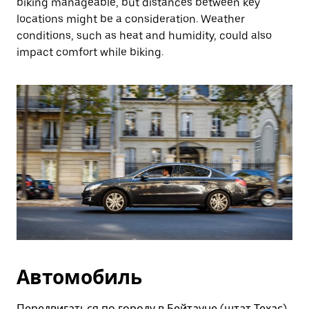
biking manageable, but distances between key
locations might be a consideration. Weather
conditions, such as heat and humidity, could also
impact comfort while biking.
Автомобиль
Передвигаться по городу в Бейтауне (штат Техас)