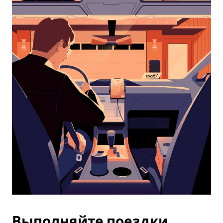
календарю
и
выбрать
дату.
Чтобы
закрыть
календарь,
нажмите
Esc.
Выполняйте поездки,