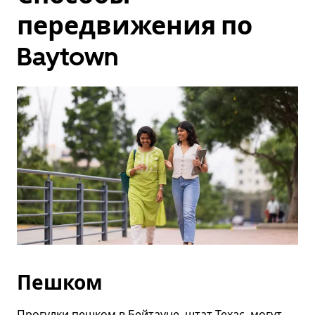
передвижения по
Baytown
Пешком
Прогулки пешком в Бейтауне, штат Техас, могут