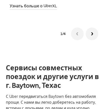
Узнать больше о UberXL
Узна
1/4
Сервисы совместных
поездок и другие услуги в
г. Baytown, Техас
С Uber передвигаться Baytown без автомобиля
проще. С нами вы легко доберетесь на работу,
встречу с друзьями, по делам и куда угодно.