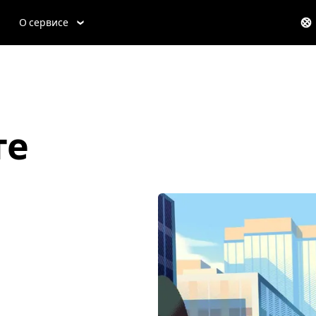
О сервисе
те