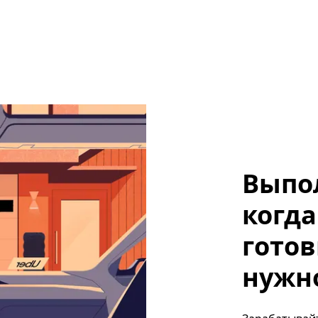
Выпо
когда
готов
нужно