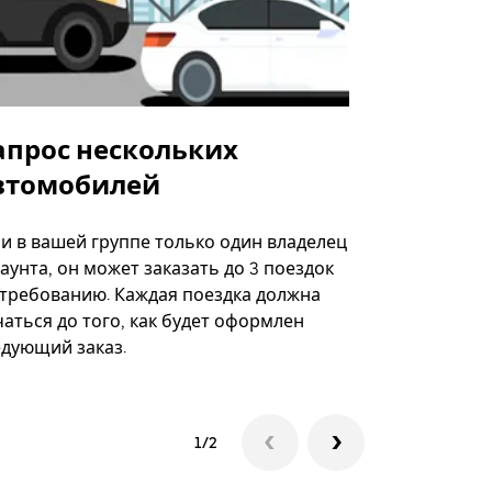
апрос нескольких
Uber Shu
втомобилей
Вариант по
некоторых 
ли в вашей группе только один владелец
определённ
аунта, он может заказать до 3 поездок
мероприяти
 требованию. Каждая поездка должна
аться до того, как будет оформлен
Посмотреть
едующий заказ.
1/2