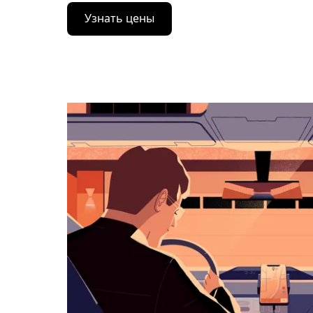
Нажмите
Узнать цены
стрелку
вниз,
чтобы
перейти
к
календарю
и
выбрать
дату.
Чтобы
закрыть
календарь,
нажмите
Esc.