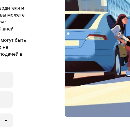
 водителя и
е вы можете
ve.
 дней.
 могут быть
о не
подачей в