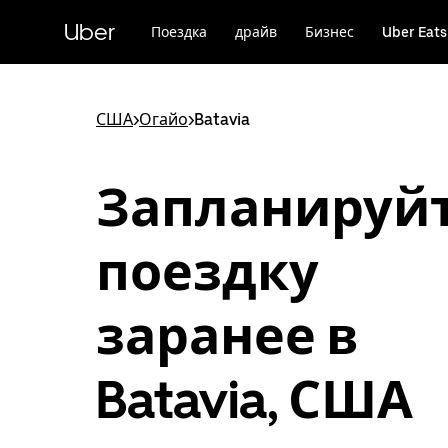
Пропустить
и
Uber
Поездка
драйв
Бизнес
Uber Eats
перейти
к
основному
содержимому
США
>
Огайо
>
Batavia
Запланируй
поездку
заранее в
Batavia, США