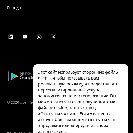
Города
Этот сайт использует сторонние файлы
cookie, чтобы показывать вам
релевантную рекламу и предоставлять
персонализированные услуги,
запоминая ваше местоположение. Вы
можете отказаться от получения этих
©
2026
Uber Technologies Inc.
файлов cookie, нажав кнопку
«Отказаться» ниже. Если у вас есть
аккаунт Uber, вы можете отказаться от
«продажи» или «передачи» своих
данных
здесь
.