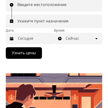
Введите местоположение
Укажите пункт назначения
Дата
Время
Сейчас
Нажмите
Узнать цены
стрелку
вниз,
чтобы
перейти
к
календарю
и
выбрать
дату.
Чтобы
закрыть
календарь,
нажмите