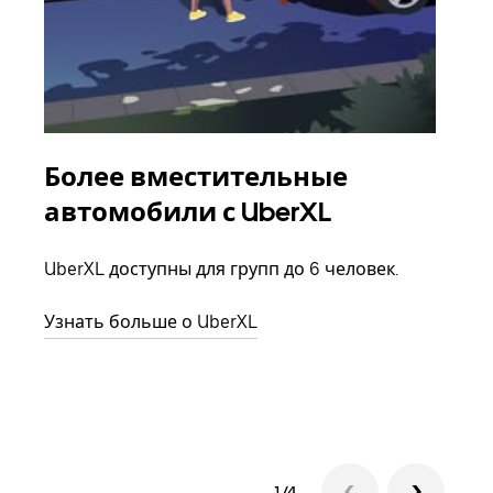
Более вместительные
Гр
автомобили с UberXL
Когд
семь
UberXL доступны для групп до 6 человек.
выбр
назн
Узнать больше о UberXL
Узна
1/4