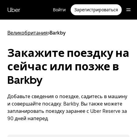
Пропустить
и
Uber
Войти
Зарегистрироваться
перейти
к
основному
содержимому
Великобритания
>
Barkby
Закажите поездку на
сейчас или позже в
Barkby
Добавьте сведения о поездке, садитесь в машину
и совершайте посадку. Barkby. Вы также можете
запланировать поездку заранее с Uber Reserve за
90 дней наперед.