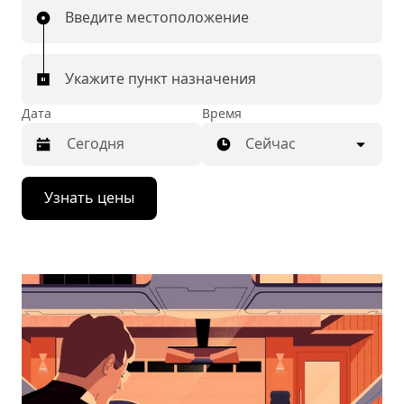
Введите местоположение
Укажите пункт назначения
Дата
Время
Сейчас
Нажмите
Узнать цены
стрелку
вниз,
чтобы
перейти
к
календарю
и
выбрать
дату.
Чтобы
закрыть
календарь,
нажмите