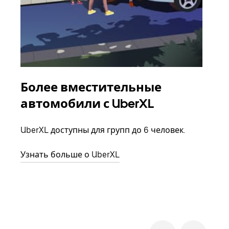
Более вместительные
Гр
автомобили с UberXL
Когд
семь
UberXL доступны для групп до 6 человек.
выбр
назн
Узнать больше о UberXL
Узна