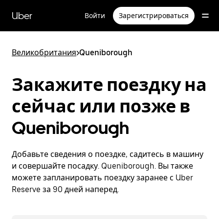
Пропустить
и
Uber
Войти
Зарегистрироваться
перейти
к
основному
содержимому
Великобритания
>
Queniborough
Закажите поездку на
сейчас или позже в
Queniborough
Добавьте сведения о поездке, садитесь в машину
и совершайте посадку. Queniborough. Вы также
можете запланировать поездку заранее с Uber
Reserve за 90 дней наперед.